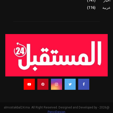
أخبار
(147)
عربية
(116)
@2026 - almostakbal24.ma. All Right Reserved. Designed and Developed by
PenciDesign