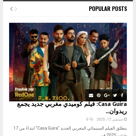
c
E
POPULAR POSTS
h
f
A
o
r
R
:
C
H
Casa Guira: فيلم كوميدي مغربي جديد يجمع
ريدوان...
سبتمبر 12, 2025
0
ينطلق الفيلم السينمائي المغربي الجديد “Casa Guira” ابتداءً من 17
شتنبر 2025 في...