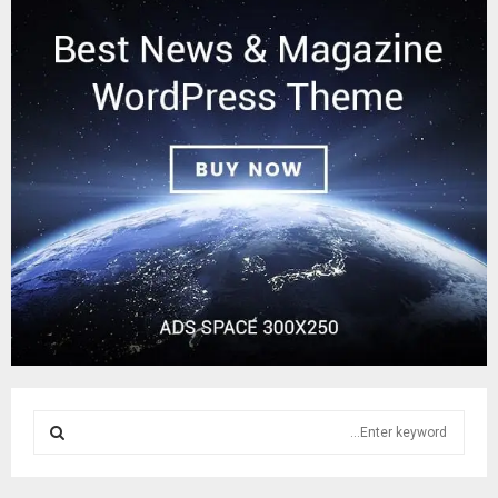
S
e
a
S
r