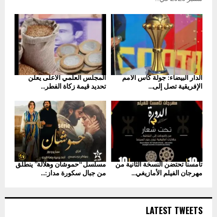
الدار البيضاء: جولة كأس الأمم
المجلس العلمي الأعلى يعلن
الإفريقية تصل إلى...
تحديد قيمة زكاة الفطر...
تامسنا تحتضن النسخة الثانية من
مسلسل “حموشان وهلالة” ينطلق
مهرجان الفيلم الأمازيغي...
من جبال سكورة مداز:...
LATEST TWEETS