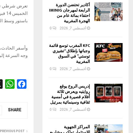
أكادير تحتضن الدورة
تعرض شرطي تابع
الرابعة لمهرجان IMINIG
الخم
احتفاء بمائة عام من
الهجرة المغربية
باستور وسط الم
أغسطس 7, 2026
0
KFC المغرب توسع قائمة
وأسفر الحادث، 
وجباتها بإطلاق “تشيزي
وجه السرعة إلى
توستي” في السوق
المغربية
أغسطس 7, 2026
0
W
F
إدريس الروخ يوقع
h
a
روايتيه ويعرض ثلاثة
أفلام قصيرة في أمسية
at
ce
ثقافية وسينمائية بمرتيل
s
b
أغسطس 7, 2026
0
SHARE
A
o
المراكز الجهوية
p
o
للاستثمار تواكب مشاريع
PREVIOUS POST