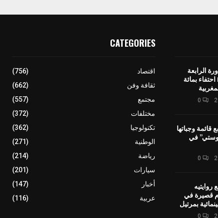
CATEGORIES
رة الرابعة
اقتصاد
(756)
لمهرجان IMINIG احتفاء بمائة
ثقافة وفن
(662)
مغربية
مجتمع
(557)
0
مختلفات
(372)
ع قائمة وجباتها
تكنولوجيا
(362)
وستي” في
الوطنية
(271)
رياضة
(214)
0
سيارات
(201)
أخبار
(147)
 روايتيه
ام قصيرة في
عربية
(116)
نمائية بمرتيل
0