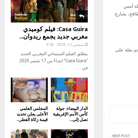
H
لة أمس
طافح، بشارع
Casa Guira: فيلم كوميدي
مغربي جديد يجمع ريدوان...
سبتمبر 12, 2025
0
م نقله على
ينطلق الفيلم السينمائي المغربي الجديد
“Casa Guira” ابتداءً من 17 شتنبر 2025
في...
الدار البيضاء: جولة
المجلس العلمي
كأس الأمم الإفريقية
الأعلى يعلن تحديد
تصل إلى...
قيمة زكاة الفطر...
NEXT POST