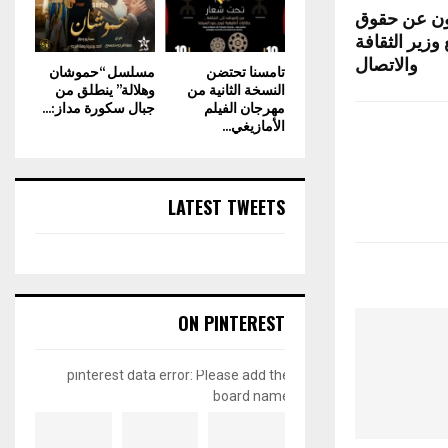
عون عن حقوق
وزير الثقافة
والاتصال
تامسنا تحتضن
مسلسل “حموشان
النسخة الثانية من
وهلالة” ينطلق من
مهرجان الفيلم
جبال سكورة مداز:...
الأمازيغي...
LATEST TWEETS
ON PINTEREST
pinterest data error: Please add the
board name