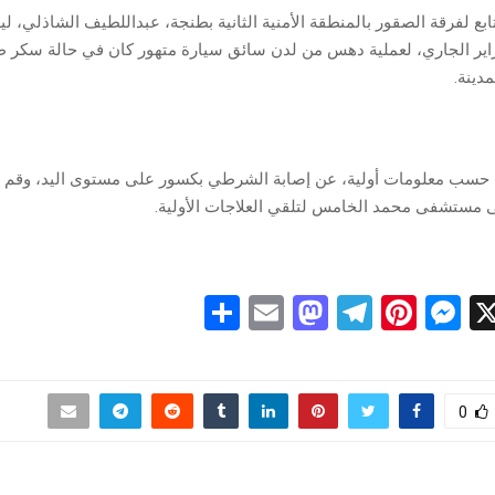
 لفرقة الصقور بالمنطقة الأمنية الثانية بطنجة، عبداللطيف الشاذلي، لي
يس 14 فبراير الجاري، لعملية دهس من لدن سائق سيارة متهور كان في حالة سكر 
دينة.
حسب معلومات أولية، عن إصابة الشرطي بكسور على مستوى اليد، وقم ت
 مستشفى محمد الخامس لتلقي العلاجات الأولية.
S
E
M
T
Pi
M
X
h
m
a
el
nt
es
ar
ail
st
e
er
se
e
o
gr
es
n
0
d
a
t
g
o
m
er