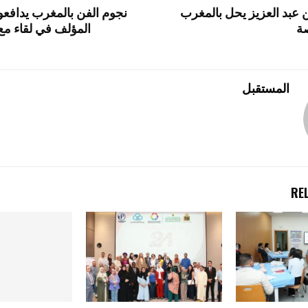
ن عبد العزيز يحل بالمغرب
نجوم الفن بالمغرب يداف
n
صة
المؤلف في لقاء مع 
المستقبل
RE