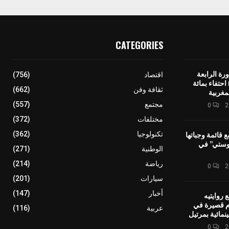
CATEGORIES
رة الرابعة
اقتصاد
(756)
لمهرجان IMINIG احتفاء بمائة
ثقافة وفن
(662)
مغربية
مجتمع
(557)
0
مختلفات
(372)
ع قائمة وجباتها
تكنولوجيا
(362)
وستي” في
الوطنية
(271)
رياضة
(214)
0
سيارات
(201)
أخبار
(147)
 روايتيه
ام قصيرة في
عربية
(116)
نمائية بمرتيل
0