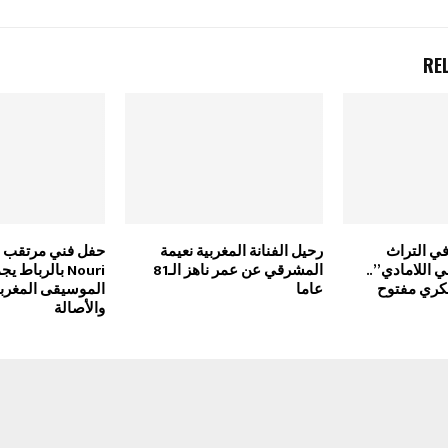
RE
في التراث
رحيل الفنانة المغربية نعيمة
ي اللامادي”..
المشرقي عن عمر ناهز الـ81
Nouri بالرباط ي
كري مفتوح
عاما
الموسيقى المغربي
والأصالة