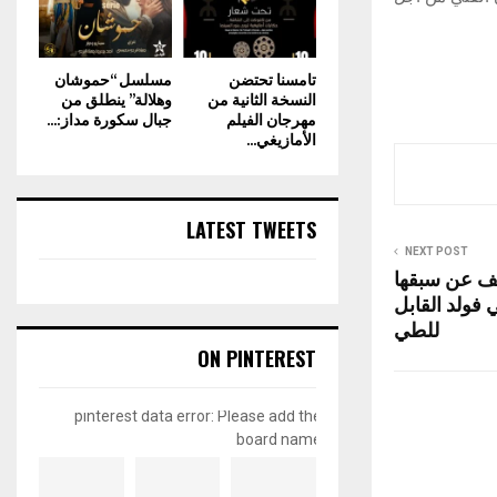
تامسنا تحتضن
مسلسل “حموشان
النسخة الثانية من
وهلالة” ينطلق من
مهرجان الفيلم
جبال سكورة مداز:...
الأمازيغي...
LATEST TWEETS
NEXT POST
 عن سبقها
فولد القابل
للطي
ON PINTEREST
pinterest data error: Please add the
board name