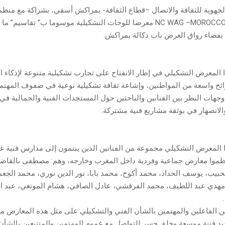
الجهوية للثقافة والاتصال –قطاع الثقافة- بمراكش أسفي، بشراكة مع منظمة
ا المعرض التشكيلي في إطار الانفتاح على تجارب تشكيلية متنوعة لإذكاء ا
 واسعة من المواطنين، وإشاعة ثقافة تشكيلية نوعية في صفوف المهتمي
وجهات النظر بين الفنانين والباحثين حول المستجدات الفنية والجمالية في
الانصهار في بوثقة مشاريع فنية مشتركة.
المعرض التشكيلي مجموعة من الفنانين الذين ينتمون إلى مدارس فنية غن
ظموا معارض جماعية وفردية داخل المغرب وخارجه، وهم: مصطفى بالقاض
لحبيب، يوسف الحداد، محمد أكوح، محمد بابا، نور الدين نوري، محمد الج
مهدي عبد اللطيف، محمد الفرقشي، عادل الصافي، هشام الموتغي، عبد ا
من الفاعلين والمهتمين بالشأن الفني والتشكيلي على مثل هذه المعارض م
د فنية موسعة وخلق جسر للتواصل مع عموم المهتمين والمتتبعين بالشأن