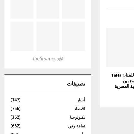
@thefirstmess
حفل فني مرتقب للفنان TaHa
جمع بين
تصنيفات
ة العصرية
أخبار
(147)
اقتصاد
(756)
تكنولوجيا
(362)
ثقافة وفن
(662)