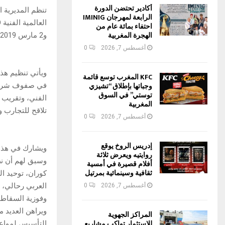
أكادير تحتضن الدورة
تنظم المديرية 
الرابعة لمهرجان IMINIG
احتفاء بمائة عام من
الهجرة المغربية
و2 مارس 2019 بفضاء رواق العرض باب دكالة بمراكش.
أغسطس 7, 2026
0
ويأتي تنظيم هذ
KFC المغرب توسع قائمة
وجباتها بإطلاق “تشيزي
في صفوف شرائح
توستي” في السوق
الفني، وتقريب 
المغربية
تلاقح للتجارب و
أغسطس 7, 2026
0
إدريس الروخ يوقع
ويشارك في هذا 
روايتيه ويعرض ثلاثة
وسبق لهم أن ن
أفلام قصيرة في أمسية
ثقافية وسينمائية بمرتيل
كوران، توحيد ا
العربي رحالي، 
أغسطس 7, 2026
0
وفوزية السقاط.
ويراهن العديد 
المراكز الجهوية
للاستثمار تواكب مشاريع
التأسيس لمواعي