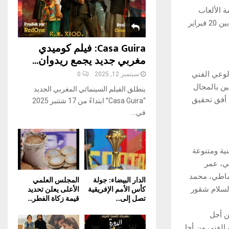
H
 الألعاب
العالمية الفنية NC WAG –MOROCCO معرضا للوحات التشكيلية موسوما ب” تقاسيم” ما بين 20 فبراير
Casa Guira: فيلم كوميدي
مغربي جديد يجمع ريدوان...
لوعي الفني
سبتمبر 12, 2025
0
ن بالمجال
ينطلق الفيلم السينمائي المغربي الجديد
 أفق تحقيق
“Casa Guira” ابتداءً من 17 شتنبر 2025
في...
ية ومتنوعة
ي، عمر
عماطي، محمد
الدار البيضاء: جولة
المجلس العلمي
كأس الأمم الإفريقية
الأعلى يعلن تحديد
لسلام شقور
تصل إلى...
قيمة زكاة الفطر...
ن أجل
 الفني من أجل