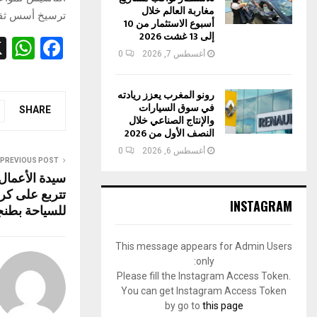
مغاربة العالم خلال
ترسيخ أسس ثقاف
أسبوع الاستثمار من 10
إلى 13 غشت 2026
W
F
أغسطس 7, 2026
0
h
a
at
ce
رونو المغرب يعزز ريادته
في سوق السيارات
s
b
SHARE
والإنتاج الصناعي خلال
A
o
النصف الأول من 2026
أغسطس 6, 2026
0
p
o
PREVIOUS POST
سيدة الأعمال 
p
k
تتربع على ك
INSTAGRAM
للسياحة بطنج
This message appears for Admin Users
only:
Please fill the Instagram Access Token.
You can get Instagram Access Token
by go to
this page