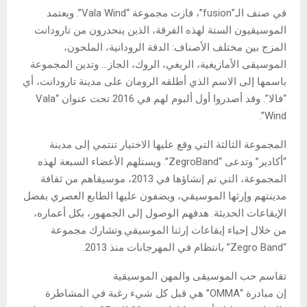
في صنف الـ”fusion”، فازت مجموعة “Vala Wind”. ويعتمد
الموسيقيون الستة لهذه الفرقة، الذين ينحدرون من تارودانت
المزج بين مختلف الأصناف: الدقة الرودانية، الملحون،
الموسيقى الأمازيغية، الريغي، الروك، الجاز… وتدين المجموعة
باسمها إلى الاسم الذي أطلقه الرومان على مدينة تارودانت، أي
“فالا”. وقد أصدروا أول ألبوم لهم في 2016 تحت عنوان “Vala
Wind”.
المجموعة الثالثة التي وقع عليها الاختيار تنتمي إلى مدينة
“أكادير” وتدعى “ZegroBand”. ويستلهم الأعضاء السبعة لهذه
المجموعة، التي تم إنشاؤها في 2013، موسيقاهم من ثقافة
مدينتهم وإرثها الموسيقي، ويضفون عليها الطابع العصري بفضل
الإيقاعات الحديثة. هدفهم الوصول إلى الجمهور، بكل أعماره،
من خلال إحياء إيقاعات إرثنا الموسيقي.وتشارك مجموعة
“Zegro Band” بانتظام في المهرجانات منذ 2013.
تقاسم حب الموسيقى والمهن الموسيقية
إن مبادرة “OMMA” هي قبل كل شيء رغبة في المشاطرة