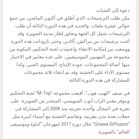
دعوة إلى الشباب
مكن طلب الترشيحات، الذي أطلق في أكتوبر الماضي، من جمع
حوالي عشرة ملفات. والجديد في هذه الدورة الثالثة أن طلب
الترشيحات شمل كل الجهة وتجاوز إطار مدينة الصويرة. وقد
أغنت ترشيحات من مراكش، أكادير، وحتى تارودانت هذه الدورة
ووسعت من إمكانية الانتقاء. واعتمدت لجنة التحكيم، المكونة من
مجموعة من المهنيين الموسيقيين، على عدة معايير في الاختيار
منها: أصالة المجموعات، جودة الإنتاج، المستوى الفني، وكذا
مستوى الأداء على الخشبة. وقد تم انتقاء ثلاثة مجموعات
للمشاركة في هذه الدورة الثالثة.
في صنف “الهيب هوب”، أقنعت مجموعة “M-Top” لجنة التحكيم.
ويتوفر مغني الراب أيوب السويسي، المنحدر من الصويرة، على
تجربة في المجال. وأخذته تجربته منذ 2008 إلى المشاركة في
حفلات بعدة مدن مغربية، وتقاسم الخشبة مع أسماء كبيرة مثل
“Gnawa Diffusion” خلال دورة 2017 لمهرجان “كناوة وموسيقى
العالم” بالصويرة.