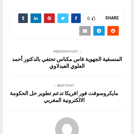
h
m
a
el
nt
es
h
a
ar
ail
st
e
er
se
at
ce
e
o
gr
es
n
s
b
SHARE
0
d
a
t
g
A
o
o
m
er
p
o
n
p
k
PREVIOUS POST
المنسقية الجهوية فاس مكناس تحتفي بالدكتور أحمد
العلوي العبدلاوي
NEXT POST
مايكروسوفت فور افريكا تدعم تطوير حل الحكومة
الالكترونية المغربي