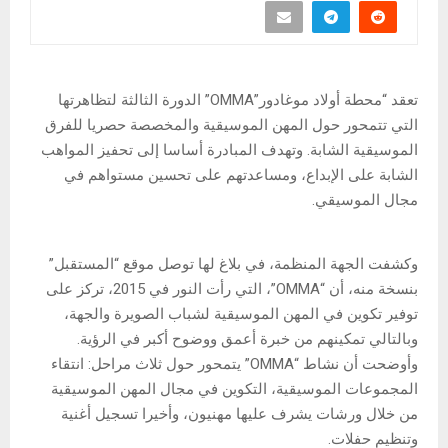
تعقد “محطة أولاد موغادور”OMMA” الدورة الثالثة لتظاهرتها
التي تتمحور حول المهن الموسيقية والمخصصة حصريا للفرق
الموسيقية الشابة. وتهدف المبادرة أساسا إلى تحفيز المواهب
الشابة على الإبداع، ومساعدتهم على تحسين مستواهم في
مجال الموسيقي.
وكشفت الجهة المنظمة، في بلاغ لها توصل موقع “المستقبل”
بنسخة منه، أن “OMMA”، التي رأت النور في 2015، تركز على
توفير تكوين في المهن الموسيقية لشباب الصويرة والجهة،
وبالتالي تمكينهم من خبرة أعمق ووضوح أكبر في الرؤية.
وأوضحت أن نشاط “OMMA” يتمحور حول ثلاث مراحل: انتقاء
المجموعات الموسيقية، التكوين في مجال المهن الموسيقية
من خلال ورشات يشرف عليها مهنيون، وأخيرا تسجيل أغنية
وتنظيم حفلات.