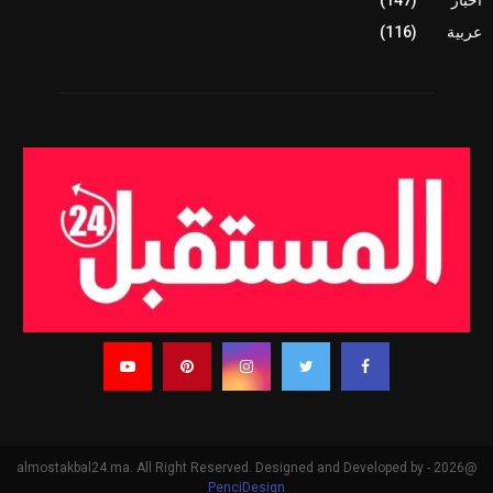
عربية
(116)
@2026 - almostakbal24.ma. All Right Reserved. Designed and Developed by
PenciDesign