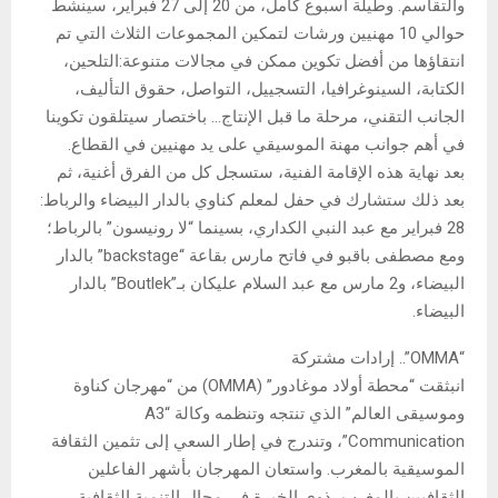
والتقاسم. وطيلة أسبوع كامل، من 20 إلى 27 فبراير، سينشط
حوالي 10 مهنيين ورشات لتمكين المجموعات الثلاث التي تم
انتقاؤها من أفضل تكوين ممكن في مجالات متنوعة:التلحين،
الكتابة، السينوغرافيا، التسجييل، التواصل، حقوق التأليف،
الجانب التقني، مرحلة ما قبل الإنتاج… باختصار سيتلقون تكوينا
في أهم جوانب مهنة الموسيقي على يد مهنيين في القطاع.
بعد نهاية هذه الإقامة الفنية، ستسجل كل من الفرق أغنية، ثم
بعد ذلك ستشارك في حفل لمعلم كناوي بالدار البيضاء والرباط:
28 فبراير مع عبد النبي الكداري، بسينما “لا رونيسون” بالرباط؛
ومع مصطفى باقبو في فاتح مارس بقاعة “backstage” بالدار
البيضاء، و2 مارس مع عبد السلام عليكان بـ”Boutlek” بالدار
البيضاء.
“OMMA”.. إرادات مشتركة
انبثقت “محطة أولاد موغادور” (OMMA) من “مهرجان كناوة
وموسيقى العالم” الذي تنتجه وتنظمه وكالة “A3
Communication”، وتندرج في إطار السعي إلى تثمين الثقافة
الموسيقية بالمغرب. واستعان المهرجان بأشهر الفاعلين
الثقافيين بالمغرب، ذوي الخبرة في مجال التنمية الثقافية