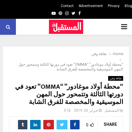
Contact
Advertisement
Privacy
Blog
Youtube
Pinterest
Instagram
Twitter
Facebook
PRIMARY
MENU
Home
ثقافة وفن
“محطة أولاد موغادور” “OMMA” تعود في دورتها الثالثة وتتمحور حول
المهن الموسيقية والمخصصة للفرق الشابة
ثقافة وفن
“محطة أولاد موغادور” “OMMA” تعود في
دورتها الثالثة وتتمحور حول المهن
الموسيقية والمخصصة للفرق الشابة
by
المستقبل
فبراير 20, 2019
0
SHARE
0