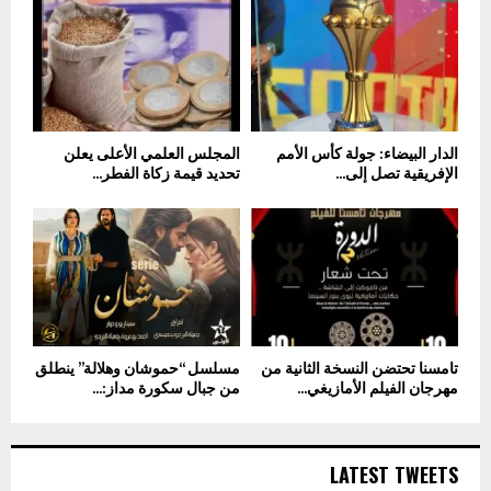
الدار البيضاء: جولة كأس الأمم
المجلس العلمي الأعلى يعلن
الإفريقية تصل إلى...
تحديد قيمة زكاة الفطر...
تامسنا تحتضن النسخة الثانية من
مسلسل “حموشان وهلالة” ينطلق
مهرجان الفيلم الأمازيغي...
من جبال سكورة مداز:...
LATEST TWEETS