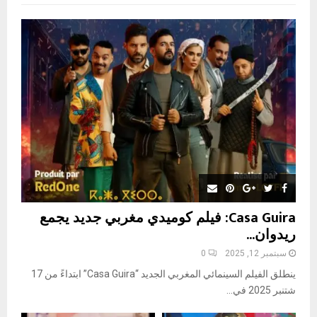
f
A
o
r
R
:
C
H
Casa Guira: فيلم كوميدي مغربي جديد يجمع
ريدوان...
سبتمبر 12, 2025
0
ينطلق الفيلم السينمائي المغربي الجديد “Casa Guira” ابتداءً من 17
شتنبر 2025 في...