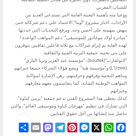
للشباب المغربي.
ووعيا منه بأهمية التعبئة العامة التي تستدعي العديد من
الإرادات، اختار مشروع “أوما” الاعتماد على دعم شركائه حتى
ينهض بمهمته على أحسن وجه، ويرفع التحديات التي حددتها
“مبادرة أولاد موغادور للموسيقى”: دعم المواهب الواعدة !
لهذه الغاية تم إبرام شراكات مع ثلاثة فاعلين ثقافيين يتوفرون
على بنى تحتية: جمعية التربية الفنية والثقافية
“البولفارت”(boutlek)، “مؤسسة عبد العزيز وثريا التازي”
(L’Uzine) و”مؤسسة هبة”. ويضع هؤلاء الشركاء جميعا خبراتهم
وبناهم التحتية وفرقهم وحرفيتهم، رهن الإشارة لمواكبة
المواهب الوطنية الشابة، كما يتقاسمون معهم معارفهم
وخبراتهم.
كذلك يحظى هذا المشروع الفني بدعم جمعية “يرمى كناوة”،
التي تشارك في تنظيم “مهرجان كناوة وموسيقى العالم”، والتي
تناضل منذ إنشائها من أجل حقوق الفنانين.
S
E
M
T
Pi
M
X
W
F