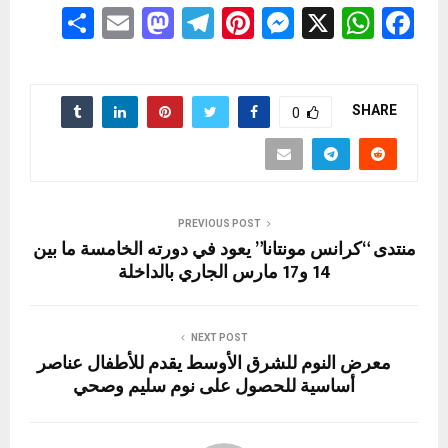
S
E
M
T
Pi
M
X
W
F
h
m
a
el
nt
es
h
a
ar
ail
st
e
er
se
at
ce
e
o
gr
es
n
s
b
SHARE
0
d
a
t
g
A
o
o
m
er
p
o
n
p
k
PREVIOUS POST
منتدى “كرانس مونتانا” يعود في دورته الخامسة ما بين
14 و17 مارس الجاري بالداخلة
NEXT POST
معرض النوم للشرق الأوسط يقدم للأطفال عناصر
أساسية للحصول على نوم سليم وصحي