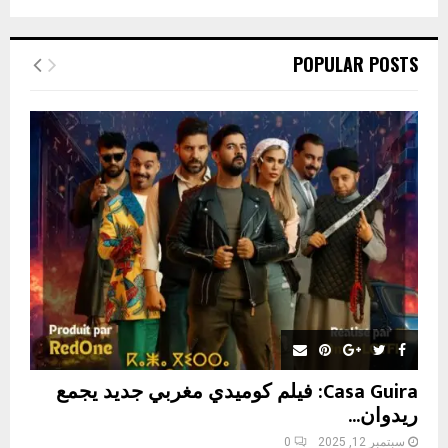
a
S
r
c
E
POPULAR POSTS
h
f
A
o
r
R
:
C
H
Casa Guira: فيلم كوميدي مغربي جديد يجمع
ريدوان...
سبتمبر 12, 2025
0