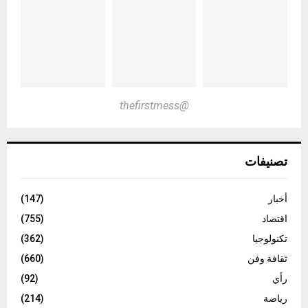
@thefirstmess
تصنيفات
أخبار
(147)
اقتصاد
(755)
تكنولوجيا
(362)
ثقافة وفن
(660)
رأي
(92)
رياضة
(214)