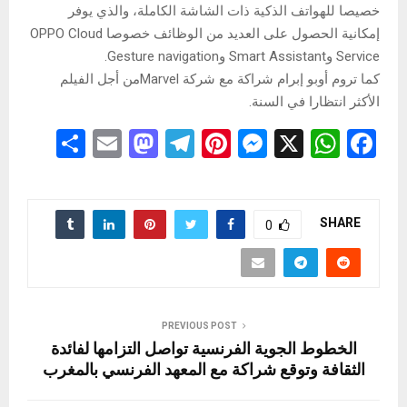
خصيصا للهواتف الذكية ذات الشاشة الكاملة، والذي يوفر
إمكانية الحصول على العديد من الوظائف خصوصا OPPO Cloud
Service وSmart Assistant وGesture navigation.
كما تروم أوبو إبرام شراكة مع شركة Marvelمن أجل الفيلم
الأكثر انتظارا في السنة.
S
E
M
T
Pi
M
X
W
F
h
m
a
el
nt
es
h
a
ar
ail
st
e
er
se
at
ce
e
o
gr
es
n
s
b
SHARE
0
d
a
t
g
A
o
o
m
er
p
o
n
p
k
PREVIOUS POST
الخطوط الجوية الفرنسية تواصل التزامها لفائدة
الثقافة وتوقع شراكة مع المعهد الفرنسي بالمغرب