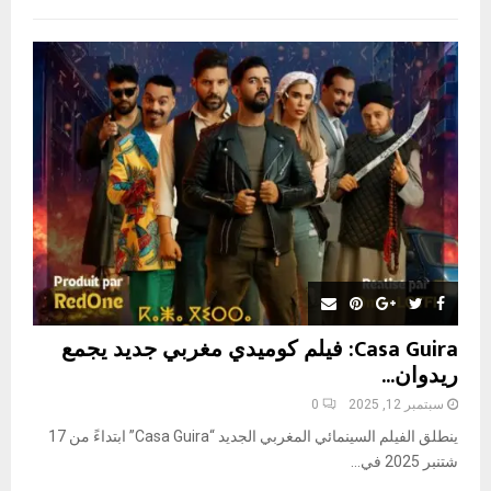
f
A
o
r
R
:
C
H
Casa Guira: فيلم كوميدي مغربي جديد يجمع
ريدوان...
سبتمبر 12, 2025
0
ينطلق الفيلم السينمائي المغربي الجديد “Casa Guira” ابتداءً من 17
شتنبر 2025 في...