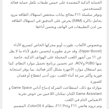
الحماية الذكية المعتمدة على خمس طبقات تكفل حماية فعالة
للمستخدمين.
وتوفر سلسلة F11 معالج بيانات منخفض استهلاك الطاقة مزود
بحامل ذاكرة (RAM) يحرص على التدقيق في استهلاك الطاقة
من لدن التطبيقات في الهاتف ويحسن أداءها.
وبخصوص الألعاب، طورت أوبو محركها الخاص لتسريع الأداء
(Hyper Boost)، وقد جرى تطويره لتحسين دقيق لأداء ما لا يقل
عن 11 من أشهر اللعب المحملة على الهواتف الذكية، خاصة
منها PUBG وAOV، عبر تحسين برنامج تحميل موارد النظام، كما
يتم استغلال موارد الأجهزة بشكل أكثر فعالية، بما يوفر استجابة
فورية وأكثر سرعة أثناء اللعب، دون أدنى انقطاع أو فقدان
للصورة.
موازاة مع ذلك، استطاعت الشركة إدماج أداتي Game Space و
Game Assistant اللتان تمكنان اللاعبين من خوض تجربة
الانغماس التام في اللعب.
وتم تزويد هاتفي F11 وF11 Pro، بنظام ColorOS 6، المصمم