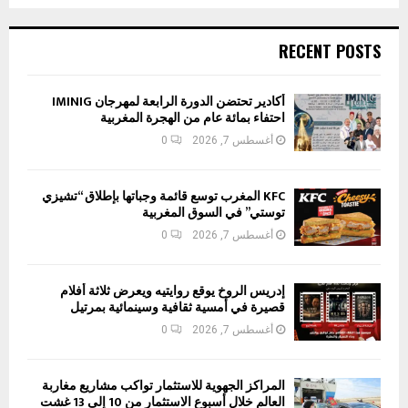
RECENT POSTS
أكادير تحتضن الدورة الرابعة لمهرجان IMINIG
احتفاء بمائة عام من الهجرة المغربية
أغسطس 7, 2026
0
KFC المغرب توسع قائمة وجباتها بإطلاق “تشيزي
توستي” في السوق المغربية
أغسطس 7, 2026
0
إدريس الروخ يوقع روايتيه ويعرض ثلاثة أفلام
قصيرة في أمسية ثقافية وسينمائية بمرتيل
أغسطس 7, 2026
0
المراكز الجهوية للاستثمار تواكب مشاريع مغاربة
العالم خلال أسبوع الاستثمار من 10 إلى 13 غشت