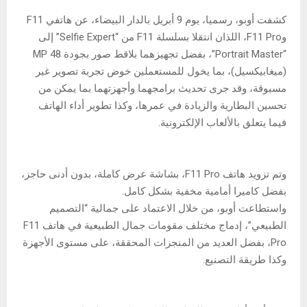
كشفت أوبو، رسميا، يوم 9 أبريل بالدار البيضاء، عن هاتفي F11
وF11 Pro، اللذان انتقلا بسلسلة F11 من “Selfie Expert” إلى
“Portrait Master”، بفضل تجهيزهما بلاقط صور بجودة MP 48
(ميغابيكسيل)، بما يخول للمستعملين خوض تجربة تصوير غير
مسبوقة، وقد جرى تحديث برامجهما وأجهزتهما بما يمكن من
تحسين البطارية والزيادة في عمرها، وكذا تطوير أداء الهاتف
فيما يتعلق بالألعاب الإلكترونية.
وتم تزويد هاتف F11 Pro، بشاشة عرض كاملة، بدون أدنى حاجز،
بفضل كاميرا أمامية مخفية بشكل كامل.
واستطاعت أوبو، من خلال الاعتماد على جمالية “التصميم
الطبيعي”، إدماج مختلف مقومات جمال الطبيعية في هاتف F11
Pro، بفضل العديد من المنجزات المحققة، على مستوى الأجهزة
وكذا طريقة التصنيع.