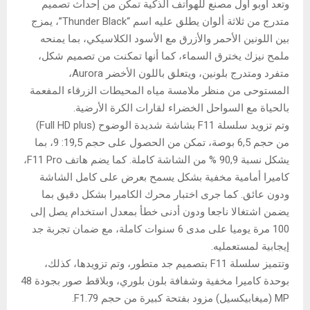
وتعد أوبو أول مصنع للهواتف الذكية تمكن من إحداث تصميم
متدرج من ثلاثة ألوان يطلق عليه اسم “Thunder Black”، يمزج
بين اللونين الأحمر والأزرق مع الأسود الكلاسيكي، بما يمنحه
ملمح نيزك يخترق السماء، كما أنها تمكنت من تصميم شكل،
متفرد ومتدرج بلونين، ويتعلق باللون الأخضر Aurora،
المستوحى من منظر ملامسة مياه المحيطات الزرقاء المفعمة
بالحياة مع السواحل الخضراء لقارات الكرة الأرضية.
وتم تزويد سلسلة F11 بشاشة شديدة الوضوح (Full HD plus)
من حجم 6,5 بوصة، تمكن من الحصول على حجم 19,5: 9، بما
يشكل نسبة 90,9 % من الشاشة كاملة. كما يضم هاتف F11 Pro،
كاميرا أمامية مخفية بشكل يسمح بعرض على كامل الشاشة
ودون عائق. كما جرى اختبار محرك الكاميرا بشكل دقيق بما
يضمن اشتغالا ناجعا ودون أدنى خطأ بمعدل استخدام يصل إلى
100 مرة يوميا على مدى 6 سنوات كاملة، مع ضمان تجربة جد
إيجابية لمستعمليه.
وتتميز سلسلة F11 بتصميم جد متطور، وتم تزويدها، كذلك،
بوحدة كاميرا مخفية وشفافة بلون بلوري، وبلاقط صور بجودة 48
MP (ميغابيكسيل) مزود بفتحة كبيرة من حجم F1.79.