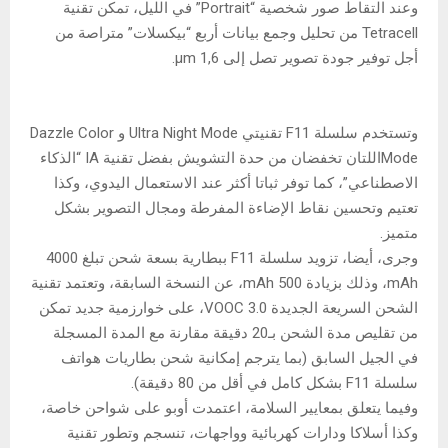
وعند التقاط صور شخصية “Portrait” في الليل، تمكن تقنية
Tetracell من تحليل وجمع بيانات أربع “بيكسلات” متراصة من
أجل توفير جودة تصوير تصل إلى 1,6 µm.
وتستخدم سلسلة F11 تقنيتي Ultra Night Mode و Dazzle Color
Modeاللتان تخفضان من حدة التشويش بفضل تقنية IA “الذكاء
الاصطناعي”، كما توفر ثباتا أكثر عند الاستعمال اليدوي، وكذا
تعتيم وتحسين نقاط الإضاءة المفرطة ومجال التصوير بشكل
متميز.
وجرى، أيضا، تزويد سلسلة F11 ببطارية بسعة شحن تبلغ 4000
mAh، وذلك بزيادة 500 mAh، عن النسخة السابقة، وتعتمد تقنية
الشحن السريعة الجديدة VOOC 3.0، على خوارزمية جديد تمكن
من تقليص مدة الشحن بـ20 دقيقة مقارنة مع المدة المسجلة
في الجيل السابق (بما يترجم إمكانية شحن بطاريات هواتف
سلسلة F11 بشكل كامل في أقل من 80 دقيقة).
وفيما يتعلق بمعايير السلامة، اعتمدت أوبو على شواحن خاصة،
وكذا أسلاكا ودارات كهربائية وواجهات، تنسجم وتطور تقنية