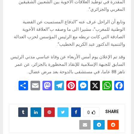
المقدرة في توطيد العلاقات الأخوية بين الشعبين الشقيقين
المغربي والجزائري”.
وتابع أن الراحل عرف عنه “الدفاع المستميت عن القضية
الوطنية للمغرب”، مشيرا الى ما وصفه ب”العلاقة الأخوية
الصادقة التي كانت تربطه مع الرئيس المؤسس لحزب العدالة
والتنمية الدكتور عبد الكريم الخطيب”.
وقد تم الإعلان يوم أمس الأربعاء عن وفاة عباسي مدني الرئيس
السابق للجبهة الإسلامية للإنقاذ المحظورة بالجزائر، عن عمر
ناهز 88 عاما، في مستشفى بالدوحة بعد مرض عضال.
S
E
M
T
Pi
M
X
W
F
h
m
a
el
nt
es
h
a
ar
ail
st
e
er
se
at
ce
e
o
gr
es
n
s
b
SHARE
0
d
a
t
g
A
o
o
m
er
p
o