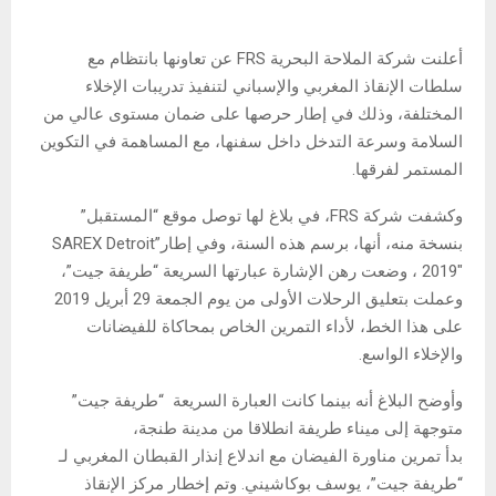
أعلنت شركة الملاحة البحرية FRS عن تعاونها بانتظام مع
سلطات الإنقاذ المغربي والإسباني لتنفيذ تدريبات الإخلاء
المختلفة، وذلك في إطار حرصها على ضمان مستوى عالي من
السلامة وسرعة التدخل داخل سفنها، مع المساهمة في التكوين
المستمر لفرقها.
وكشفت شركة FRS، في بلاغ لها توصل موقع “المستقبل”
بنسخة منه، أنها، برسم هذه السنة، وفي إطار”SAREX Detroit
2019″ ، وضعت رهن الإشارة عبارتها السريعة “طريفة جيت”،
وعملت بتعليق الرحلات الأولى من يوم الجمعة 29 أبريل 2019
على هذا الخط، لأداء التمرين الخاص بمحاكاة للفيضانات
والإخلاء الواسع.
وأوضح البلاغ أنه بينما كانت العبارة السريعة “طريفة جيت”
متوجهة إلى ميناء طريفة انطلاقا من مدينة طنجة،
بدأ تمرين مناورة الفيضان مع اندلاع إنذار القبطان المغربي لـ
“طريفة جيت”، يوسف بوكاشيني. وتم إخطار مركز الإنقاذ