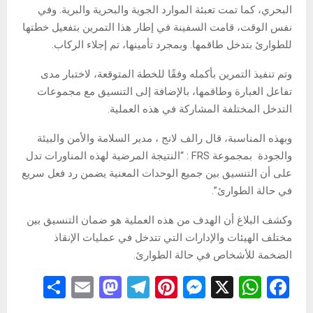
البحري، كما تمت تعبئة الموارد الجوية والبحرية والبرية. وفي
نفس الوقت، قامت السفينة في إطار هذا التمرين بتفعيل خطتها
للطوارئ بتدخل طاقمها. وبمجرد تأمينها، تم إجلاء الركاب.
وتم تنفيذ التمرين بأكمله وفقًا للخطة المتوقعة، لاختبار مدى
تفاعل العبارة وطاقمها، بالإضافة إلى التنسيق مع مجموعات
التدخل المختلفة المشاركة في هذه العملية.
وبهذه المناسبة، قال رالف لانج ، مدير السلامة والأمن والبيئة
والجودة بمجموعة FRS : “النتيجة المرضية لهذه المناورات تدل
على أن التنسيق بين جميع الوحدات المعنية يضمن رد فعل سريع
في حالة الطوارئ”.
وكشف البلاغ أن الهدف من هذه العملية هو ضمان التنسيق بين
مختلف الهيئات والإدارات التي تتدخل في عمليات الإنقاذ
الضخمة للأشخاص في حالة الطوارئ.
S
E
M
T
Pi
M
X
W
F
h
m
a
el
nt
es
h
a