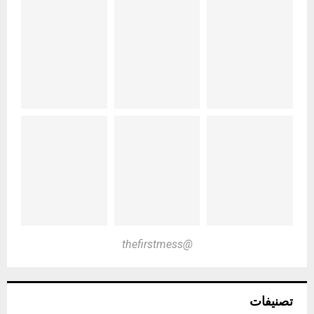
@thefirstmess
تصنيفات