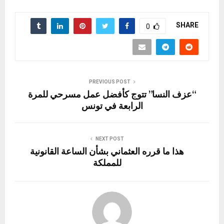
ar
ail
st
e
er
se
at
ce
e
o
gr
es
n
s
b
SHARE
0
d
a
t
g
A
o
o
m
er
p
o
n
p
k
PREVIOUS POST
“عزف النسا” تتوج كأفضل عمل مسرحي للمرة
الرابعة في تونس
NEXT POST
هذا ما قرره العثماني بشأن الساعة القانونية
للمملكة