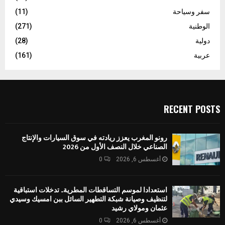
سفر وسياحة
(11)
الوطنية
(271)
دولية
(28)
عربية
(161)
RECENT POSTS
رونو المغرب يعزز ريادته في سوق السيارات والإنتاج
الصناعي خلال النصف الأول من 2026
أغسطس 6, 2026
0
استعدادا لموسم التساقطات المطرية.. تدخلات استباقية
لتنظيف وصيانة شبكة التطهير السائل ببن امسيك وسيدي
عثمان ومولاي رشيد
أغسطس 6, 2026
0