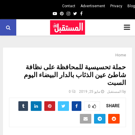
Contact
Advertisement
Privacy
Blog
Youtube
Pinterest
Instagram
Twitter
Facebook
PRIMARY
MENU
Home
حملة تحسيسية للمحافظة على نظافة
شاطئ عين الذئاب بالدار البيضاء اليوم
السبت
by
المستقبل
مايو 25, 2019
0
SHARE
0