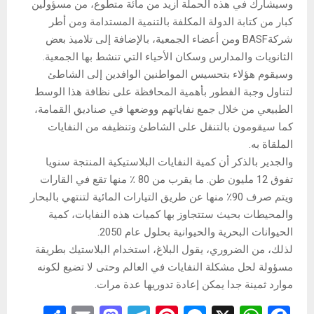
وسيشارك في هذه الحملة أزيد من مائة متطوع، من مسؤولين
كبار من كتابة الدولة المكلفة بالتنمية المستدامة ومن أطر
شركةBASF ومن أعضاء الجمعية، بالإضافة إلى تلاميذ بعض
الثانويات والمدارس وسكان الأحياء التي تنشط بها الجمعية.
وسيقوم هؤلاء بتحسيس المواطنين الوافدين إلى الشاطئ
لتناول وجبة الفطور بأهمية المحافظة على نظافة هذا الوسط
الطبيعي من خلال جمع نفاياتهم ووضعها في صناديق القمامة،
كما سيقومون بالتنقل على الشاطئ وتنظيفه من النفايات
الملقاة به.
والجدير بالذكر أن كمية النفايات البلاستيكية المنتجة سنويا
تفوق 12 مليون طن. ما يقرب من 80 ٪ منها تقع في القارات
ويتم صرف 90٪ منها عن طريق التيارات المائية لتنتهي بالبحار
والمحيطات بحيث ستتجاوز بها كميات هذه النفايات، كمية
الحيوانات البحرية والحيوانية بحلول عام 2050.
لذلك، من الضروري، يقول البلاغ، استخدام البلاستيك بطريقة
مسؤولة لحل مشكلة النفايات في العالم وحتى لا تضيع لكونه
موارد ثمينة جدا يمكن إعادة تدوريها عدة مرات.