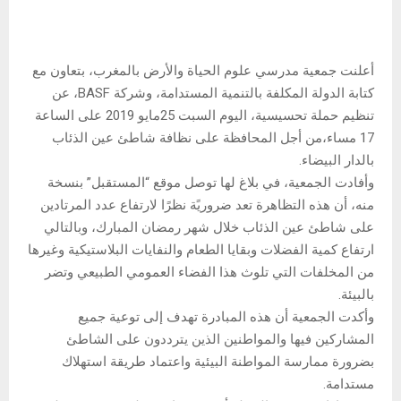
أعلنت جمعية مدرسي علوم الحياة والأرض بالمغرب، بتعاون مع
كتابة الدولة المكلفة بالتنمية المستدامة، وشركة BASF، عن
تنظيم حملة تحسيسية، اليوم السبت 25مايو 2019 على الساعة
17 مساء،من أجل المحافظة على نظافة شاطئ عين الذئاب
بالدار البيضاء.
وأفادت الجمعية، في بلاغ لها توصل موقع “المستقبل” بنسخة
منه، أن هذه التظاهرة تعد ضروريًة نظرًا لارتفاع عدد المرتادين
على شاطئ عين الذئاب خلال شهر رمضان المبارك، وبالتالي
ارتفاع كمية الفضلات وبقايا الطعام والنفايات البلاستيكية وغيرها
من المخلفات التي تلوث هذا الفضاء العمومي الطبيعي وتضر
بالبيئة.
وأكدت الجمعية أن هذه المبادرة تهدف إلى توعية جميع
المشاركين فيها والمواطنين الذين يترددون على الشاطئ
بضرورة ممارسة المواطنة البيئية واعتماد طريقة استهلاك
مستدامة.