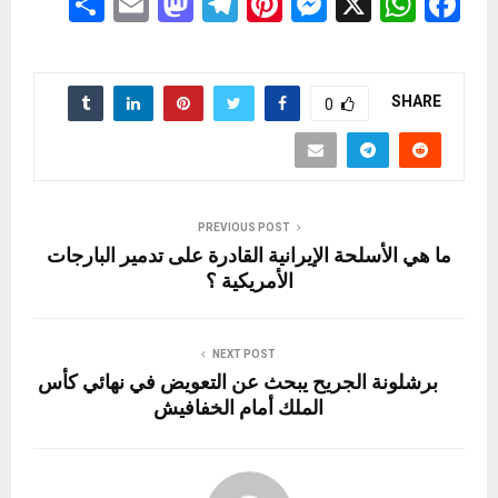
S
E
M
T
Pi
M
X
W
F
h
m
a
el
nt
es
h
a
ar
ail
st
e
er
se
at
ce
e
o
gr
es
n
s
b
SHARE
0
d
a
t
g
A
o
o
m
er
p
o
n
p
k
PREVIOUS POST
ما هي الأسلحة الإيرانية القادرة على تدمير البارجات
الأمريكية ؟
NEXT POST
برشلونة الجريح يبحث عن التعويض في نهائي كأس
الملك أمام الخفافيش