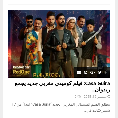
f
A
o
r
R
:
C
H
Casa Guira: فيلم كوميدي مغربي جديد يجمع
ريدوان...
سبتمبر 12, 2025
0
ينطلق الفيلم السينمائي المغربي الجديد “Casa Guira” ابتداءً من 17
شتنبر 2025 في...