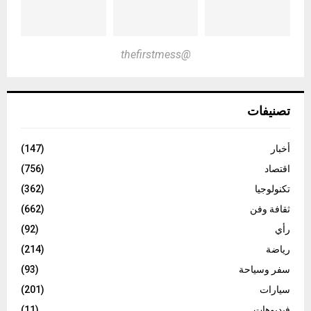
@thefirstmess
تصنيفات
أخبار
(147)
اقتصاد
(756)
تكنولوجيا
(362)
ثقافة وفن
(662)
رأي
(92)
رياضة
(214)
سفر وسياحة
(93)
سيارات
(201)
فيديوهات
(11)