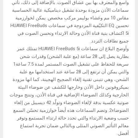
واسع والمعترف بها بين عشاق الصوت. بالإضافة إلى ذلك، تأتي
سماعات الأذن مزودة بوحدة تشغيل ديناميكية عالية الحساسية
مقاس 10 مم وغشاء بوليمر مركب مخصص. يمكن لخوارزمية
تحسين EQ التكيّفية المزدوجة في سماعات HUAWEI FreeBuds
5i اكتشاف بنية قناة الأذن وحالة الارتداء وتحسن الصوت في
جميع نطاقات التردد.
وأوضح البلاغ ان سماعات HUAWEI FreeBuds 5i تمتلك عمر
بطارية يصل إلى 28 ساعة (مع علبة الشحن) وقدرات شحن
سريعة للحفاظ على تشغيل الصوت المستمر لمدة 7.5 ساعة1
والتي يمكن أن ترتفع إلى 28 ساعة عند استخدامها مع علبة
الشحن، وهي تتبنى تقنية إلغاء الضجيج الهجينة، كما انها مزودة
بميكروفونين داخل الأذن وخارجها للكشف عن ضوضاء البيئة
الخارجية وكذلك الضوضاء الإضافية في قناة الأذن، وتنتج موجات
صوتية عكسية بدقة لإلغاء الضوضاء وتولّد 42 ديسيبل من إلغاء
الضوضاء2. وتضم السماعات هذه أيضاً خوارزمية تحسّن السمع
حسب وضعية الارتداء والتي تحدد حالة ارتداء المستمع وتوفر
معالم التأثير الصوتي المثلى وبالتالي ضمان تجربة استماع
أفضل.