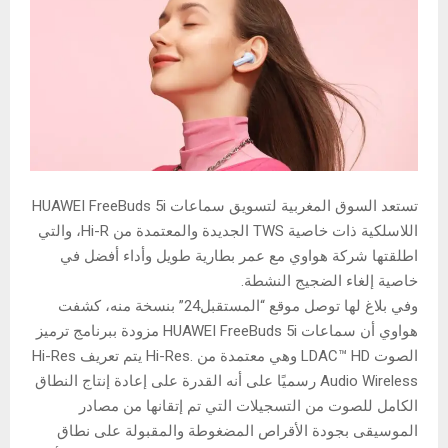
تستعد السوق المغربية لتسويق سماعات HUAWEI FreeBuds 5i
اللاسلكية ذات خاصية TWS الجديدة والمعتمدة من Hi-R، والتي
اطلقتها شركة هواوي مع عمر بطارية طويل وأداء أفضل في
خاصية إلغاء الضجيج النشطة.
وفي بلاغ لها توصل موقع “المستقبل24” بنسخة منه، كشفت
هواوي أن سماعات HUAWEI FreeBuds 5i مزودة ببرنامج ترميز
الصوت LDAC™ HD وهي معتمدة من .Hi-Res يتم تعريف Hi-Res
Audio Wireless رسميًا على أنه القدرة على إعادة إنتاج النطاق
الكامل للصوت من التسجيلات التي تم إتقانها من مصادر
الموسيقى بجودة الأقراص المضغوطة والمقبولة على نطاق