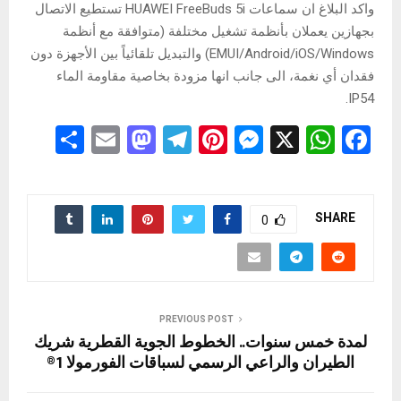
واكد البلاغ ان سماعات HUAWEI FreeBuds 5i تستطيع الاتصال
بجهازين يعملان بأنظمة تشغيل مختلفة (متوافقة مع أنظمة
EMUI/Android/iOS/Windows) والتبديل تلقائياً بين الأجهزة دون
فقدان أي نغمة، الى جانب انها مزودة بخاصية مقاومة الماء
IP54.
S
E
M
T
Pi
M
X
W
F
h
m
a
el
nt
es
h
a
ar
ail
st
e
er
se
at
ce
e
o
gr
es
n
s
b
SHARE
0
d
a
t
g
A
o
o
m
er
p
o
n
p
k
PREVIOUS POST
لمدة خمس سنوات.. الخطوط الجوية القطرية شريك
الطيران والراعي الرسمي لسباقات الفورمولا 1®