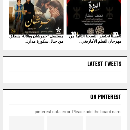
تامسنا تحتضن النسخة الثانية من
مسلسل “حموشان وهلالة” ينطلق
مهرجان الفيلم الأمازيغي...
من جبال سكورة مداز:...
LATEST TWEETS
ON PINTEREST
pinterest data error: Please add the board name