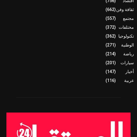
اقتصاد
(756)
ثقافة وفن
(662)
مجتمع
(557)
مختلفات
(372)
تكنولوجيا
(362)
الوطنية
(271)
رياضة
(214)
سيارات
(201)
أخبار
(147)
عربية
(116)