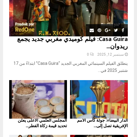
Casa Guira: فيلم كوميدي مغربي جديد يجمع
ريدوان...
سبتمبر 12, 2025
0
ينطلق الفيلم السينمائي المغربي الجديد “Casa Guira” ابتداءً من 17
شتنبر 2025 في...
الدار البيضاء: جولة كأس الأمم
المجلس العلمي الأعلى يعلن
الإفريقية تصل إلى...
تحديد قيمة زكاة الفطر...