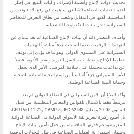
تحديث أدوات الإنتاج وأنظمة الإشراف وآليات التتبع، في إطار
اعتماد تقنيات الصناعة 4.0 التي ساهمت في رفع الأداء وتحسين
التنافسية، لكنها في المقابل وسّعت من نطاق التعرض للمخاطر
السيبرانية داخل بيئات التكنولوجيا التشغيلية.
وأضاف المصدر ذاته أن بيئات الإنتاج الصناعية لم تعد بمنأى عن
التهديدات الرقمية، بعدما أصبحت هدفاً مباشراً للهجمات
السيبرانية على المستوى الدولي، وهو ما قد يؤدي إلى توقف
خطوط الإنتاج واضطراب سلاسل التوريد ونقص الأدوية، فضلاً
عن تداعيات محتملة على سلامة المرضى، الأمر الذي يجعل
الأمن السيبراني جزءاً أساسياً من استراتيجية السيادة الصحية
وحماية البنية الصناعية الوطنية.
وأكد البلاغ أن الأمن السيبراني في القطاع الدوائي لم يعد
مرتبطاً فقط بالامتثال للقوانين والمعايير التنظيمية، من قبيل
القانون 05-20 ومعايير IEC 62443 وGAMP 5 و21 CFR Part 11،
بل أصبح ركيزة لتعزيز ثقة الأسواق الدولية في الصناعة الدوائية
المغربية ودعم قدرتها التنافسية، من خلال تأمين بيئات الإنتاج
وضمان استمرارية العمليات الصناعية في ظل التحولات الرقمية