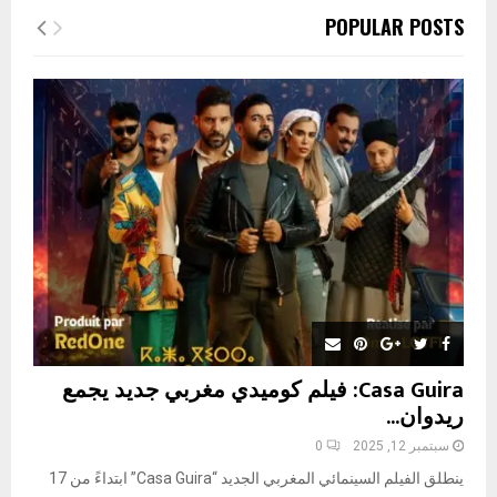
c
E
POPULAR POSTS
h
f
A
o
r
R
:
C
H
Casa Guira: فيلم كوميدي مغربي جديد يجمع
ريدوان...
سبتمبر 12, 2025
0
ينطلق الفيلم السينمائي المغربي الجديد “Casa Guira” ابتداءً من 17