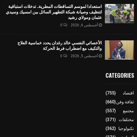
استعدادا لموسم التساقطات المطرية.. تدخلات استباقية
لتنظيف وصيانة شبكة التطهير السائل ببن امسيك وسيدي
عثمان ومولاي رشيد
أغسطس 6, 2026
0
الأخصائي النفسي خالد رغدان يحدد خماسية العلاج
والتكيف مع اضطراب فرط الحركة
أغسطس 5, 2026
0
CATEGORIES
اقتصاد
(755)
ثقافة وفن
(660)
مجتمع
(557)
مختلفات
(371)
تكنولوجيا
(362)