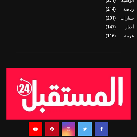
الوطنية
(271)
رياضة
(214)
سيارات
(201)
أخبار
(147)
عربية
(116)