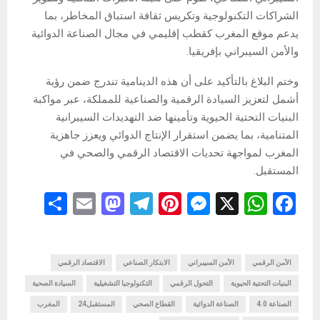
الشراكات التكنولوجية وتكريس ثقافة استباق المخاطر، بما
يدعم موقع المغرب كقطب إقليمي في مجال الصناعة الدوائية
والأمن السيبراني بإفريقيا.
وختم البلاغ بالتأكيد على أن هذه الدينامية تندرج ضمن رؤية
أشمل لتعزيز السيادة الرقمية والصناعية للمملكة، عبر مواكبة
البنيات التحتية الحيوية وتأمينها ضد التهديدات السيبرانية
المتنامية، بما يضمن استقرار الإنتاج الدوائي ويعزز جاهزية
المغرب لمواجهة تحديات الاقتصاد الرقمي والصحي في
المستقبل.
S
E
M
T
Pi
M
X
W
F
h
m
a
el
nt
es
h
a
ar
ail
st
e
er
se
at
ce
b
الأمن الرقمي
s
الأمن السيبراني
n
es
الابتكار الصناعي
gr
o
الاقتصاد الرقمي
e
البنيات التحتية الحيوية
التحول الرقمي
التكنولوجيا التشغيلية
السيادة الصحية
d
a
t
g
A
o
الصناعة 4.0
الصناعة الدوائية
القطاع الصحي
المستقبل24
المغرب
o
m
er
p
o