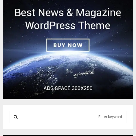
S
e
a
S
r