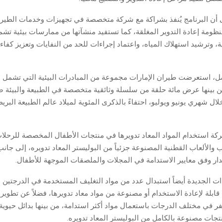
لى أن البرنامج يُنفذ بشراكة مع شركة متخصصة في تجهيزات وخدمات الطير
ظومة إعادة التدوير المغلقة، كما تستفيد منشآتها من ممارسات بيئية تش
 وترشيد استهلاك المياه، واعتماد إجراءات للحد من النفايات وتعزيز كفاء
، استعرضت طيران الإمارات مجموعة من المبادرات البيئية التي تشمل
ن بينها عرض مائة حلقة من سلسلة وثائقية متخصصة في الطبيعة والبيئة 
لال شهري يونيو ويوليو، احتفاءً بالذكرى المئوية لميلاد عالم الطبيعة البري
ة استخدام المواد المعاد تدويرها في منتجات الأطفال المخصصة للرحلات 
والألعاب القطنية المصنوعة جزئياً من البوليستر المعاد تدويره، إلى جان
دار وفق معايير الاستدامة في المجلات والملصقات الموجهة للأطفال.
ت الجديدة أيضاً استبدال عدد من مواد التغليف المستخدمة في الدرجتين ا
 قابلة لإعادة الاستخدام أو مصنوعة من مواد معاد تدويرها، فضلاً عن تطوير
 في مختلف الدرجات باستعمال مواد أكثر استدامة، من بينها بدائل حيوي
تجات مصنوعة بالكامل من البوليستر المعاد تدويره.