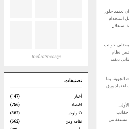
ان تعتمد حلول
مل استخدام
ة استغلال
 مختلف جوانب
ضمن نظام
@thefirstmess
طاني ديفيد
الجوية، بما
تصنيفات
ب اعتماد ورق
أخبار
(147)
اقتصاد
(756)
لأولى
 حقائب
تكنولوجيا
(362)
ة مشتقة من
ثقافة وفن
(662)