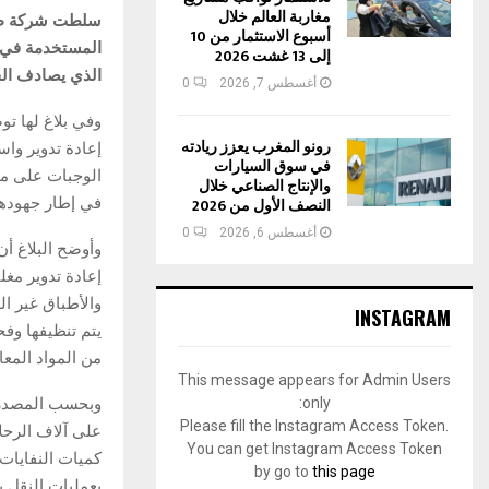
مغاربة العالم خلال
سلطت شركة طيرا
أسبوع الاستثمار من 10
المستخدمة في خد
إلى 13 غشت 2026
الذي يصادف ال
أغسطس 7, 2026
0
رونو المغرب يعزز ريادته
في سوق السيارات
الوجبات على متن
والإنتاج الصناعي خلال
النصف الأول من 2026
في إطار جهودها 
أغسطس 6, 2026
0
إعادة تدوير مغل
والأطباق غير ا
INSTAGRAM
من المواد المعاد
This message appears for Admin Users
only:
وبحسب المصدر ذا
Please fill the Instagram Access Token.
على آلاف الرحلا
You can get Instagram Access Token
كميات النفايات 
by go to
this page
بعمليات النقل ب