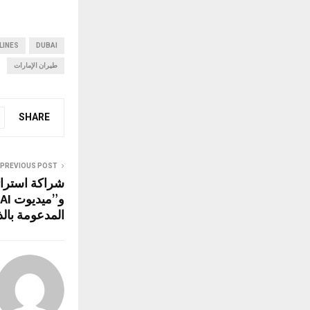
h
a
at
ce
LINES
s
b
DUBAI
طيران الإمارات
A
o
p
o
p
k
SHARE
PREVIOUS POST
شراكة استرات
المدعومة بالذ