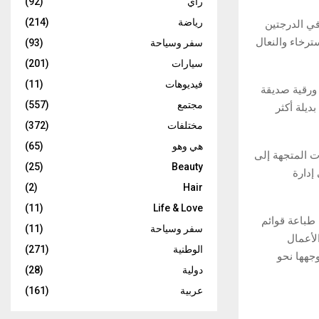
رأي
(92)
رياضة
(214)
ي الدرجتين
ترخاء والنعال
سفر وسياحة
(93)
سيارات
(201)
فيديوهات
(11)
 ورقية صديقة
مجتمع
(557)
ديلة أكثر
مختلفات
(372)
هي وهو
(65)
ت المتجهة إلى
(25)
Beauty
إدارة
(2)
Hair
(11)
Life & Love
طباعة قوائم
سفر وسياحة
(11)
لأعمال
الوطنية
(271)
جهها نحو
دولية
(28)
عربية
(161)