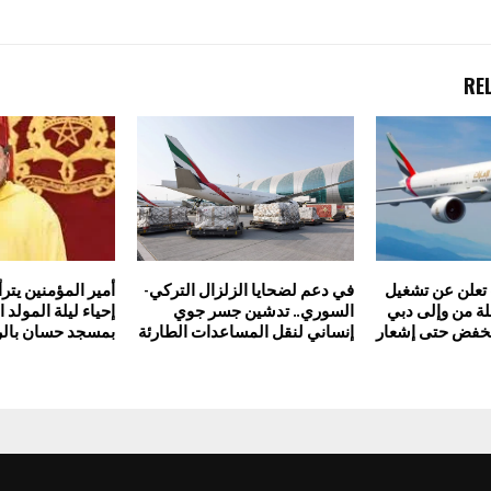
RE
 تعلن عن تشغيل
في دعم لضحايا الزلزال التركي-
أمير المؤمنين يتر
من 100 رحلة من وإلى دبي
السوري.. تدشين جسر جوي
إحياء ليلة المولد
خفض حتى إشعار
إنساني لنقل المساعدات الطارئة
بمسجد حسان بالر