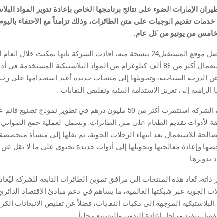
ن الإمارات الضوء على نتائج برنامجها الخاص بإعادة تدوير المواد البلاس
مات تقديم الوجبات على متن الطائرات، وذلك تزامناً مع الاحتفاء باليوم ا
خامس من يونيو من كل عام.
وفي بلاغ لها توصل موقع المستقبل24 بنسخة منه، أفادت الشركة بأنها تمكنت خلال
إعادة تدوير واستعمال أكثر من 88 ألف كيلوغرام من المواد البلاستيكية المستخدمة ف
 الدرجة السياحية، وتحويلها إلى منتجات جديدة أعيد استخدامها على رحلات
الرامية إلى تعزيز الاستدامة البيئية وتقليص النفايات.
وأوضح البلاغ أن الشركة استثمرت أكثر من 50 مليون درهم في تطوير نموذج تص
قة لأدوات تقديم الطعام على متن الطائرات. وتشمل العملية جمع الصواني و
لصالحة للاستعمال بعد انتهاء الرحلات الجوية، ثم نقلها إلى منشأة متخصص
 تدويرها.
ته، تُعاد هذه المنتجات إلى مرافق تموين الطائرات التابعة للشركة ليُعاد
ت الجوية عبر شبكتها العالمية، ما يساهم في دعم مبادئ الاقتصاد الدائري
البلاستيكية الموجهة إلى مكبات النفايات، فضلاً عن تقليص الانبعاثات الكرب
فضل تنفيذ مراحل إعادة التدوير والتصنيع محلياً.