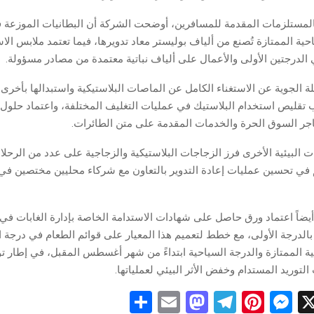
المستلزمات المقدمة للمسافرين، أوضحت الشركة أن البطانيات الموزعة ف
حية الممتازة تُصنع من ألياف بوليستر معاد تدويرها، فيما تعتمد ملابس الاس
 الدرجتين الأولى والأعمال على ألياف نباتية معتمدة من مصادر مسؤولة.
لة الجوية عن الاستغناء الكامل عن الماصات البلاستيكية واستبدالها بأخرى
ب تقليص استخدام البلاستيك في عمليات التغليف المختلفة، واعتماد حلول ب
جر السوق الحرة والخدمات المقدمة على متن الطائرات.
 البيئية الأخرى فرز الزجاجات البلاستيكية والزجاجية على عدد من الرحلا
 في تحسين عمليات إعادة التدوير بالتعاون مع شركاء محليين مختصين في 
يضاً اعتماد ورق حاصل على شهادات الاستدامة الخاصة بإدارة الغابات في 
بالدرجة الأولى، مع خطط لتعميم هذا المعيار على قوائم الطعام في درجة ا
ية الممتازة والدرجة السياحية ابتداءً من شهر أغسطس المقبل، في إطار تو
لتوريد المستدام وخفض الأثر البيئي لعملياتها.
S
E
M
T
Pi
M
X