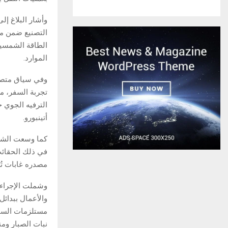
وأشار البلاغ إ
التصنيع ضمن من
الطاقة الشمسية،
الموارد.
وفي سياق متصل
تجربة السفر، م
الترفيه الجوي خ
أتينبورو.
كما وسعت الشرك
في ذلك الحقائب 
مصدره غابات تُ
وشملت الإجراءا
والأعمال ببدائل
مستلزمات السفر
نبات الصبار ومن