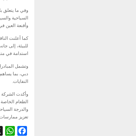
وفي ما يتعلق ب
السياحية والسيا
وأقنعة العين في
كما أعلنت الناق
للبيئة، إلى جان
استدامة في متا
وتشمل المبادرات
دبي، بما يساهم
النفايات.
وأكدت الشركة أ
الطعام الخاصة 
والدرجة السياح
تعزيز ممارسات ا
W
F