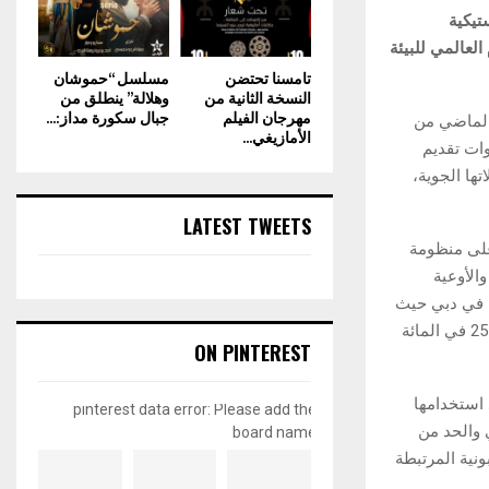
تيكية
لعالمي للبيئة
تامسنا تحتضن
مسلسل “حموشان
النسخة الثانية من
وهلالة” ينطلق من
مهرجان الفيلم
جبال سكورة مداز:...
 العام الماضي من
الأمازيغي...
ي أدوات تقديم
ها الجوية،
LATEST TWEETS
نيع قائم على منظومة
الأوعية
ة في دبي حيث
يتم تنظيفها وفحصها وإعادة معالجتها وتحويلها إلى أدوات جديدة تحتوي على ما لا يقل عن 25 في المائة
ON PINTEREST
 استخدامها
pinterest data error: Please add the
 والحد من
board name
ونية المرتبطة