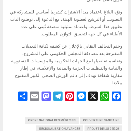
ونوّه البلاغ باعتماد مبدأ الاشتراك كشرط أساسي للمشاركة في
التصويت أو الترشح لعضوية الهيئة، مع الدعوة إلى توضيح آليات
تطبيق هذا الشرط، واعتماد تمثيلية منصفة تُبنى على عدد
الأطباء في كل جهة لتحقيق التوازن المطلوب.
وختم التحالف النقابي بالإعلان عن كشفه لكافة التعديلات
المقترحة بعد مصادقة المجلس الحكومي على المشروع،
وتقاسم تفاصيلها مع الجهات الحكومية والمؤسسات الدستورية
والنيابية والتنظيمات الحزبية والمدنية والإعلامية، في إطار
مقاربة شفافة تهدف إلى دعم الورش الصحي الكبير المفتوح
ببلادنا.
S
E
M
T
Pi
M
X
W
F
h
m
a
el
nt
es
h
a
ar
ail
st
e
er
se
at
ce
e
ORDRE NATIONAL DES MÉDECINS
o
gr
es
n
COUVERTURE SANITAIRE
s
b
RÉGIONALISATION AVANCÉE
PROJET DE LOI 045.26