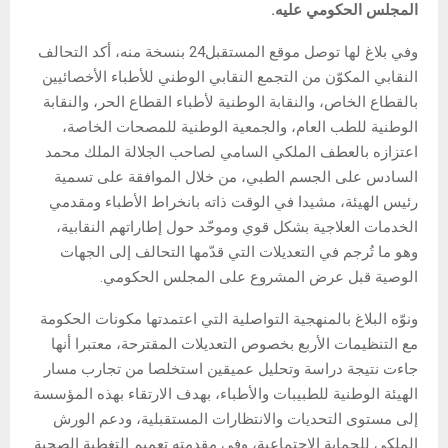
المجلس الحكومي عليه.
وفي بلاغ لها توصل موقع المستقبل24 بنسخة منه، أكد التحالف
النقابي المكوّن من التجمع النقابي الوطني للأطباء الأخصائيين
بالقطاع الخاص، والنقابة الوطنية لأطباء القطاع الحر، والنقابة
الوطنية للطب العام، والجمعية الوطنية للمصحات الخاصة،
اعتزازه بالعطف الملكي السامي لصاحب الجلالة الملك محمد
السادس على الجسم الطبي، من خلال الموافقة على تسمية
رئيس الهيئة، مشيدا في الوقت ذاته بانخراط الأطباء ومقدمي
الخدمات العلاجية بشكل قوي وموحّد حول إطاراتهم النقابية،
وهو ما تُرجم في التعديلات التي قدّمها التحالف إلى الجهات
الوصية قبل عرض المشروع على المجلس الحكومي.
ونوّه البلاغ بالمنهجية التواصلية التي اعتمدتها مكونات الحكومة
مع التنظيمات الأربع بخصوص التعديلات المقترحة، معتبرا أنها
جاءت نتيجة دراسة وتحليل عميقين استخلصا من تجارب مسار
الهيئة الوطنية للطبيبات والأطباء، بهدف الارتقاء بهذه المؤسسة
إلى مستوى التحديات والانتظارات المستقبلية، ودعم الورش
الملكي للحماية الاجتماعية، وفي مقدمته تعميم التغطية الصحية.