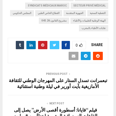
d
a
t
g
A
o
SYNDICATS MÉDICAUX MAROC
SECTEUR PRIVÉ MÉDICAL
o
m
er
p
o
التغطية الصحية
الجهوية المتقدمة
القطاع الخاص الطبي
المجلس الحكومي
n
p
k
الهيئة الوطنية للطبيبات والأطباء
مشروع القانون 045.26
نقابات الأطباء بالمغرب
SHARE
0
PREVIOUS POST
تبعمرانت تسدل الستار على المهرجان الوطني للثقافة
الأمازيغية بآيت أورير في ليلة وطنية استثنائية
NEXT POST
فيلم “فايانا: أسطورة أقصى الأرض” يصل إلى