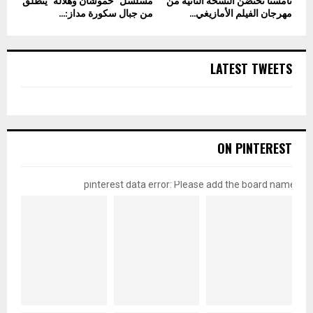
تامسنا تحتضن النسخة الثانية من
مسلسل “حموشان وهلالة” ينطلق
مهرجان الفيلم الأمازيغي...
من جبال سكورة مداز:...
LATEST TWEETS
ON PINTEREST
pinterest data error: Please add the board name