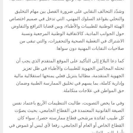
وشدّد التحالف النقابي على ضرورة الفصل بين مهام التخليق
والتحلي بقواعد السلوك المهني، التي تدخل في صميم اختصاص
الهيئة الوطنية للطبيبات والأطباء، وبين قضايا الترافع والتفاوض
حول الجوانب المادية، كالاتفاقية الوطنية المرجعية ونسبة
الاشتراك في التغطية الصحية والتحفيزات، والتي تبقى من
صلاحيات النقابات المهنية دون سواها.
كما دعا البلاغ إلى التأكيد على الموقع المتقدم الذي يجب أن
تحتله المجالس الجهوية للطبيبات والأطباء في ظل تعزيز
الجهوية المتقدمة، مطالبا بتنزيل فعلي يمنحها استقلالية مالية
وإدارية كاملة، بما يسهم في تخليق الممارسة الطبية وضمان
حق المواطن في علاجات متكاملة.
وفي ما يخص التصويت، طالبت التنظيمات الأربع باعتماد نفس
الصيغة القانونية المعتمدة في القطاع الجامعي، بحيث يصوّت
كل طبيب لفائدة مرشحي قطاع ممارسته حصرا، سواء كان
القطاع الخاص أو العام أو الجامعي، رفعا لأي لبس أو غموض في
تأويل النص القانوني.