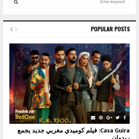
e
a
S
r
c
E
POPULAR POSTS
h
f
A
o
r
R
:
C
H
Casa Guira: فيلم كوميدي مغربي جديد يجمع
ريدوان...