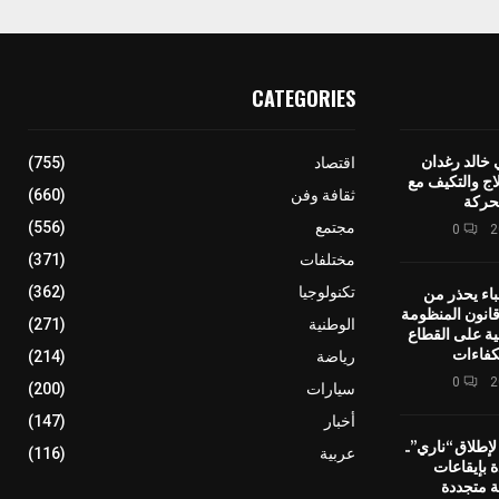
CATEGORIES
 خالد رغدان
اقتصاد
(755)
اج والتكيف مع
ثقافة وفن
(660)
حركة
مجتمع
(556)
0
مختلفات
(371)
باء يحذر من
تكنولوجيا
(362)
انون المنظومة
الوطنية
(271)
ية على القطاع
كفاءات
رياضة
(214)
0
سيارات
(200)
أخبار
(147)
إطلاق “ناري”..
عربية
(116)
ة بإيقاعات
ة متجددة