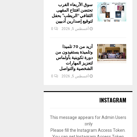
سوق الأربعاء الغرب
تحتضن افتتاح المقهى
الثقافي “الريطب” بحفل
لتوقيع إصدارين أدبيين
أغسطس 5, 2026
0
أزيد من 70 تلميذا
وتلميذة يستفيدون من
دورة تكوينية بأولماس
لتعزيز المهارات
الشخصية والتواصل
أغسطس 5, 2026
0
INSTAGRAM
This message appears for Admin Users
only:
Please fill the Instagram Access Token.
You can get Instagram Access Token