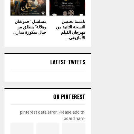
تامسنا تحتضن
مسلسل “حموشان
النسخة الثانية من
وهلالة” ينطلق من
مهرجان الفيلم
جبال سكورة مداز:...
الأمازيغي...
LATEST TWEETS
ON PINTEREST
pinterest data error: Please add the
board name