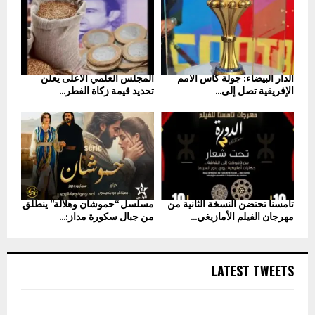
الدار البيضاء: جولة كأس الأمم
المجلس العلمي الأعلى يعلن
الإفريقية تصل إلى...
تحديد قيمة زكاة الفطر...
تامسنا تحتضن النسخة الثانية من
مسلسل “حموشان وهلالة” ينطلق
مهرجان الفيلم الأمازيغي...
من جبال سكورة مداز:...
LATEST TWEETS