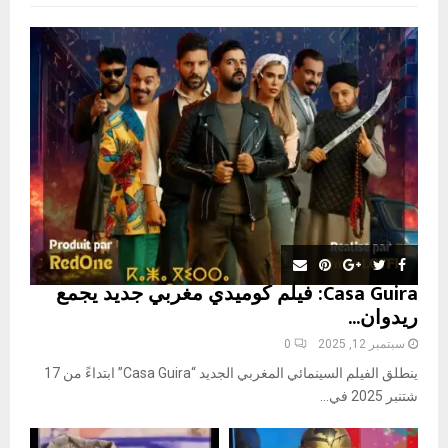
f
A
o
r
R
:
C
H
Casa Guira: فيلم كوميدي مغربي جديد يجمع
ريدوان...
سبتمبر 12, 2025
0
ينطلق الفيلم السينمائي المغربي الجديد “Casa Guira” ابتداءً من 17
شتنبر 2025 في...