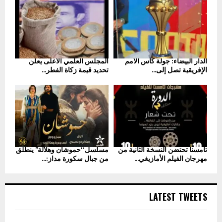
الدار البيضاء: جولة كأس الأمم
المجلس العلمي الأعلى يعلن
الإفريقية تصل إلى...
تحديد قيمة زكاة الفطر...
تامسنا تحتضن النسخة الثانية من
مسلسل “حموشان وهلالة” ينطلق
مهرجان الفيلم الأمازيغي...
من جبال سكورة مداز:...
LATEST TWEETS