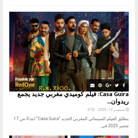
f
A
o
r
R
:
C
H
Casa Guira: فيلم كوميدي مغربي جديد يجمع
ريدوان...
سبتمبر 12, 2025
0
ينطلق الفيلم السينمائي المغربي الجديد “Casa Guira” ابتداءً من 17
شتنبر 2025 في...