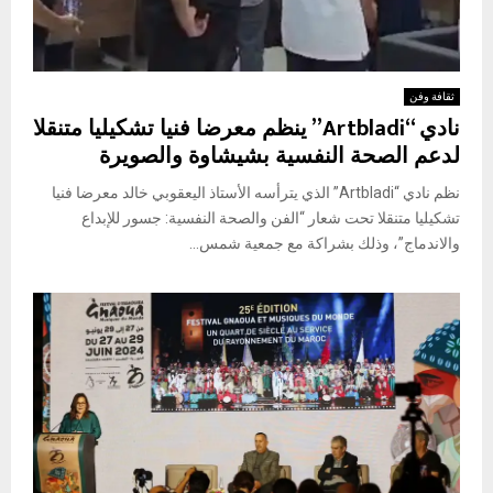
ثقافة وفن
نادي “Artbladi” ينظم معرضا فنيا تشكيليا متنقلا
لدعم الصحة النفسية بشيشاوة والصويرة
نظم نادي “Artbladi” الذي يترأسه الأستاذ اليعقوبي خالد معرضا فنيا
تشكيليا متنقلا تحت شعار “الفن والصحة النفسية: جسور للإبداع
والاندماج”، وذلك بشراكة مع جمعية شمس...