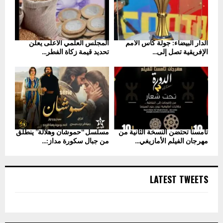
الدار البيضاء: جولة كأس الأمم
المجلس العلمي الأعلى يعلن
الإفريقية تصل إلى...
تحديد قيمة زكاة الفطر...
تامسنا تحتضن النسخة الثانية من
مسلسل “حموشان وهلالة” ينطلق
مهرجان الفيلم الأمازيغي...
من جبال سكورة مداز:...
LATEST TWEETS