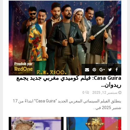
o
r
R
:
C
H
Casa Guira: فيلم كوميدي مغربي جديد يجمع
ريدوان...
سبتمبر 12, 2025
0
ينطلق الفيلم السينمائي المغربي الجديد “Casa Guira” ابتداءً من 17
شتنبر 2025 في...