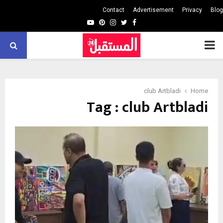
Contact
Advertisement
Privacy
Blog
Youtube
Pinterest
Instagram
Twitter
Facebook
PRIMARY
MENU
club Artbladi
Home
Tag : club Artbladi