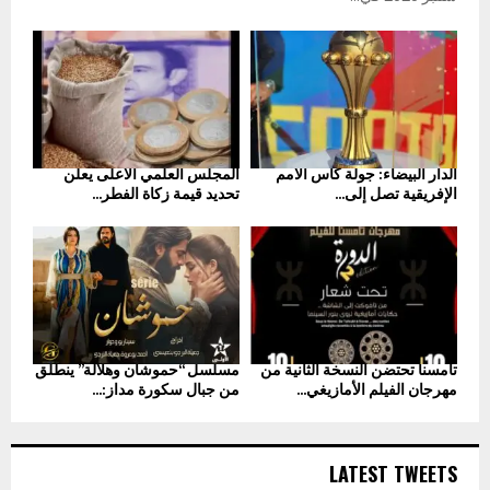
الدار البيضاء: جولة كأس الأمم
المجلس العلمي الأعلى يعلن
الإفريقية تصل إلى...
تحديد قيمة زكاة الفطر...
تامسنا تحتضن النسخة الثانية من
مسلسل “حموشان وهلالة” ينطلق
مهرجان الفيلم الأمازيغي...
من جبال سكورة مداز:...
LATEST TWEETS