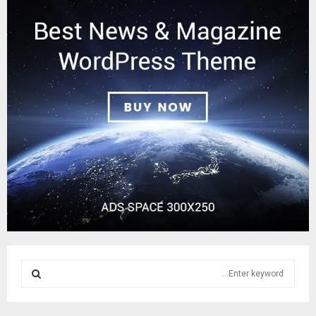
S
e
a
S
r