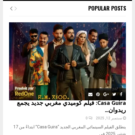
c
E
POPULAR POSTS
h
f
A
o
r
R
:
C
H
Casa Guira: فيلم كوميدي مغربي جديد يجمع
ريدوان...
سبتمبر 12, 2025
0
ينطلق الفيلم السينمائي المغربي الجديد “Casa Guira” ابتداءً من 17
شتنبر 2025 في...