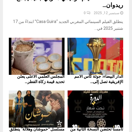
ريدوان...
سبتمبر 12, 2025
0
ينطلق الفيلم السينمائي المغربي الجديد “Casa Guira” ابتداءً من 17
شتنبر 2025 في...
الدار البيضاء: جولة كأس الأمم
المجلس العلمي الأعلى يعلن
الإفريقية تصل إلى...
تحديد قيمة زكاة الفطر...
تامسنا تحتضن النسخة الثانية من
مسلسل “حموشان وهلالة” ينطلق