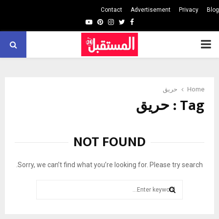
Contact
Advertisement
Privacy
Blog
Youtube
Pinterest
Instagram
Twitter
Facebook
PRIMARY
MENU
Home
حريق
Tag : حريق
NOT FOUND
Sorry, we can’t find what you’re looking for. Please try search.
Search
for:
SEARCH