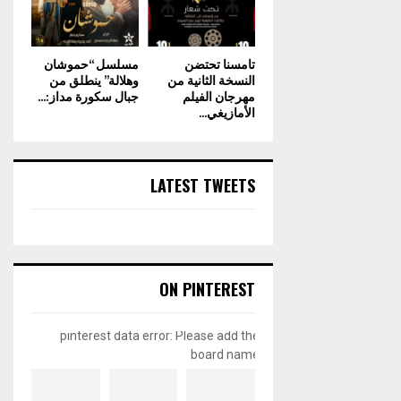
تامسنا تحتضن
مسلسل “حموشان
النسخة الثانية من
وهلالة” ينطلق من
مهرجان الفيلم
جبال سكورة مداز:...
الأمازيغي...
LATEST TWEETS
ON PINTEREST
pinterest data error: Please add the
board name