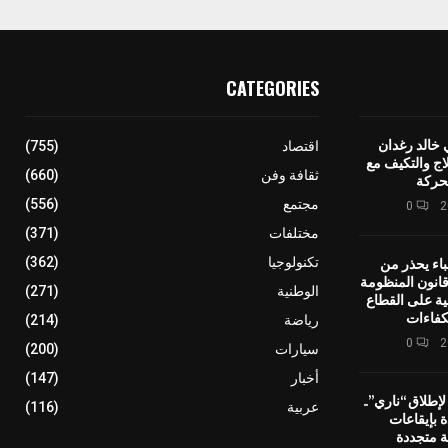
CATEGORIES
 خالد رغدان
اقتصاد
(755)
اج والتكيف مع
ثقافة وفن
(660)
حركة
مجتمع
(556)
0
مختلفات
(371)
باء يحذر من
تكنولوجيا
(362)
انون المنظومة
الوطنية
(271)
ية على القطاع
كفاءات
رياضة
(214)
0
سيارات
(200)
أخبار
(147)
إطلاق “ناري”..
عربية
(116)
ة بإيقاعات
ة متجددة