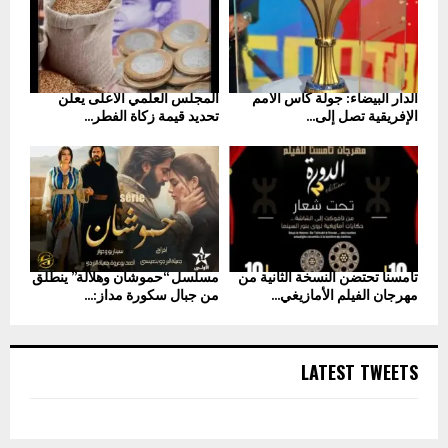
الدار البيضاء: جولة كأس الأمم
المجلس العلمي الأعلى يعلن
الإفريقية تصل إلى...
تحديد قيمة زكاة الفطر...
تامسنا تحتضن النسخة الثانية من
مسلسل “حموشان وهلالة” ينطلق
مهرجان الفيلم الأمازيغي...
من جبال سكورة مداز:...
LATEST TWEETS