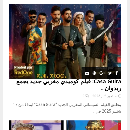
o
r
R
:
C
H
Casa Guira: فيلم كوميدي مغربي جديد يجمع
ريدوان...
سبتمبر 12, 2025
0
ينطلق الفيلم السينمائي المغربي الجديد “Casa Guira” ابتداءً من 17
شتنبر 2025 في...