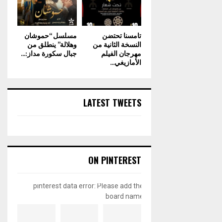
تامسنا تحتضن
مسلسل “حموشان
النسخة الثانية من
وهلالة” ينطلق من
مهرجان الفيلم
جبال سكورة مداز:...
الأمازيغي...
LATEST TWEETS
ON PINTEREST
pinterest data error: Please add the
board name