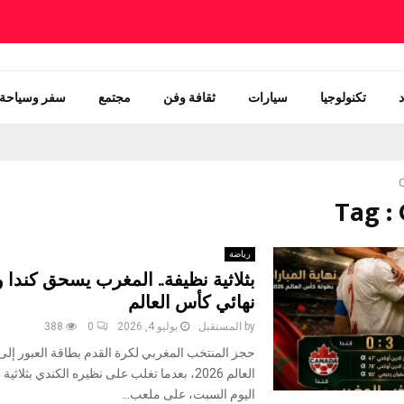
تكنولوجيا
سيارات
ثقافة وفن
مجتمع
سفر وسياحة
Tag :
رياضة
بثلاثية نظيفة.. المغرب يسحق كندا و
نهائي كأس العالم
by
المستقبل
يوليو 4, 2026
0
388
حجز المنتخب المغربي لكرة القدم بطاقة العبور إلى
العالم 2026، بعدما تغلب على نظيره الكندي بثلاث
اليوم السبت، على ملعب...