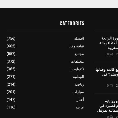
CATEGORIES
رة الرابعة
اقتصاد
(756)
لمهرجان IMINIG احتفاء بمائة
ثقافة وفن
(662)
مغربية
مجتمع
(557)
0
مختلفات
(372)
ع قائمة وجباتها
تكنولوجيا
(362)
وستي” في
الوطنية
(271)
رياضة
(214)
0
سيارات
(201)
أخبار
(147)
 روايتيه
ام قصيرة في
عربية
(116)
نمائية بمرتيل
0