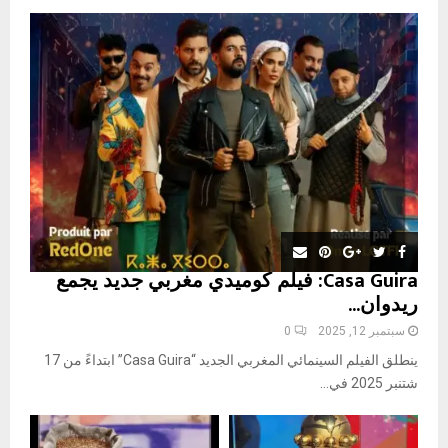
o
r
R
:
C
H
Casa Guira: فيلم كوميدي مغربي جديد يجمع
ريدوان...
سبتمبر 12, 2025
0
ينطلق الفيلم السينمائي المغربي الجديد “Casa Guira” ابتداءً من 17
شتنبر 2025 في...