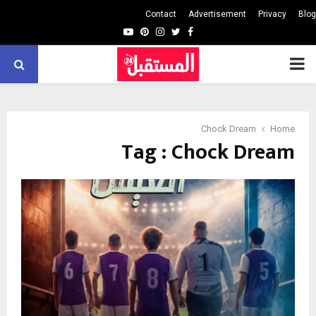
Contact
Advertisement
Privacy
Blog
Youtube
Pinterest
Instagram
Twitter
Facebook
PRIMARY
MENU
Chock Dream
Home
Tag : Chock Dream