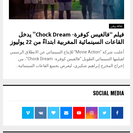
ثقافة وفن
فيلم “فالغيس كوفرة- Chock Dream” يدخل
القاعات السينمائية المغربية ابتداءً من 22 يوليوز
أعلنت شركة “Movie Action” للإنتاج السينمائي عن الانطلاق الرسمي
لفيلمها السينمائي الطويل “فالغيس كوفرة- Chock Dream”، من
إخراج المخرج إبراهيم شكيري، ليعرض بجميع القاعات السينمائية...
SOCIAL MEDIA