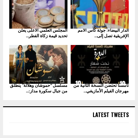
الدار البيضاء: جولة كأس الأمم
المجلس العلمي الأعلى يعلن
الإفريقية تصل إلى...
تحديد قيمة زكاة الفطر...
تامسنا تحتضن النسخة الثانية من
مسلسل “حموشان وهلالة” ينطلق
مهرجان الفيلم الأمازيغي...
من جبال سكورة مداز:...
LATEST TWEETS