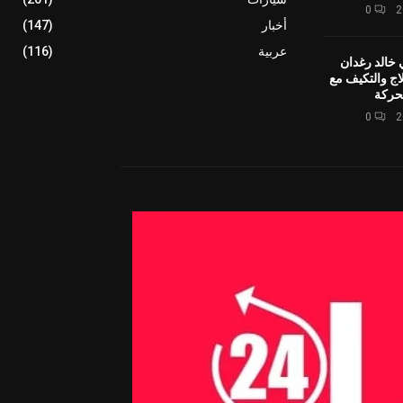
0
أخبار
(147)
عربية
(116)
 خالد رغدان
اج والتكيف مع
حركة
0