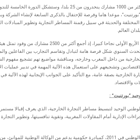
وينتظر حضور أكثر من 1000 مشارك ينحدرون من 25 بلدا، وستشكل الدورة الخا
بورتنيت”، موعدا هاما وفرصة للإحتفال بالذكرى السابعة لإنشاء الشركة وبد
المختلفة والحديثة في سبيل رقمنة المساطر التجارية وتطوير المبادلات الت
دان العالم.
حققت الدورات الأربع الأولى نجاحا كبيرا، إذ أجمع أكثر من 500
لحدث السنوي شكل فرصة هامة لتبادل وتقاسم التجارب بين الفاعلين والم
لخارجية من داخل المغرب وخارجه، ومناقشة مواضيع تهم تشجيع مفهوم الش
اقتصاديين وتشجيعهم على استعمال هذه الآلية المهمة في تدبير عمليات الا
ارة الخارجية بصفة عامة، مع التأكيد على الجوانب الإيجابية لهذه الآلية في
ات والاقتصاد.
حيد “بورتنيت”
:
وطني الوحيد لتبسيط مساطر التجارة الخارجية، الذي يعرف إقبالا مستمرا 
اءات الإدارية أمام المقاولات المغربية، وتقوية تنافسيتها، وتطوير التجارة 
تأسس الشباك الوطني في 2011، كمبادرة حكومية بدعم من الوكالة الوطنية للموانئ