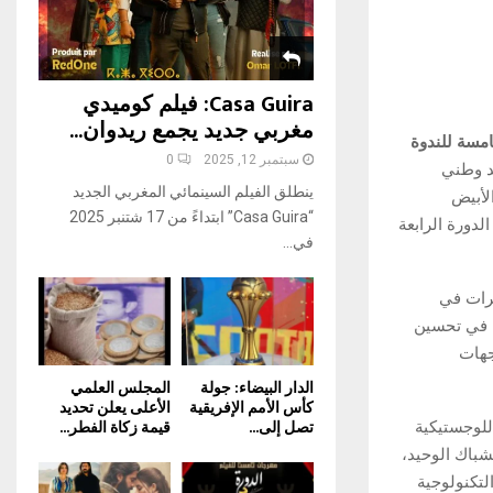
H
Casa Guira: فيلم كوميدي
مغربي جديد يجمع ريدوان...
امسة للندوة
سبتمبر 12, 2025
0
بعد وطني
ينطلق الفيلم السينمائي المغربي الجديد
لأبيض
“Casa Guira” ابتداءً من 17 شتنبر 2025
الدورة الرابعة
في...
غرات في
ا في تحسين
جهات
الدار البيضاء: جولة
المجلس العلمي
كأس الأمم الإفريقية
الأعلى يعلن تحديد
تصل إلى...
قيمة زكاة الفطر...
لوجستيكية
باك الوحيد،
تكنولوجية