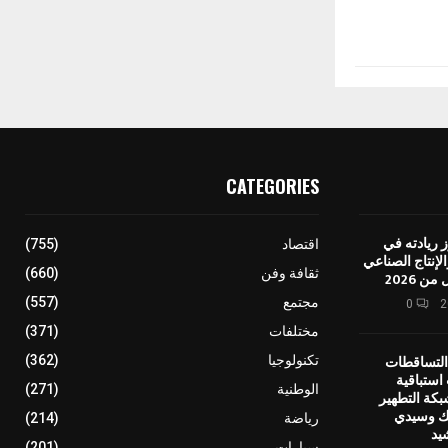
CATEGORIES
 ريادته في
اقتصاد
(755)
إنتاج الصناعي
ثقافة وفن
(660)
ن 2026
مجتمع
(557)
0
مختلفات
(371)
التساقطات
تكنولوجيا
(362)
استباقية
الوطنية
(271)
بكة التطهير
يك وسيدي
رياضة
(214)
يد
سيارات
(201)