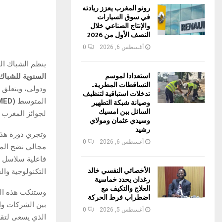
رونو المغرب يعزز ريادته
في سوق السيارات
والإنتاج الصناعي خلال
النصف الأول من 2026
أغسطس 6, 2026
0
ينظم الشباك الوحيد “بورتنيت”، ortNet
استعدادا لموسم
السنوية للشباك 
التساقطات المطرية..
ودولي، ويتعلق ا
تدخلات استباقية لتنظيف
المتوسط
(
MED
وصيانة شبكة التطهير
السائل ببن امسيك
لجوائز المغرب 
وسيدي عثمان ومولاي
رشيد
وتجري دورة هذه 
أغسطس 6, 2026
0
مجالي نضج المع
فاعلية سلاسل ال
الأخصائي النفسي خالد
التكنولوجية وال
رغدان يحدد خماسية
العلاج والتكيف مع
وستنكب هذه الد
اضطراب فرط الحركة
بين الشركات وا
أغسطس 5, 2026
0
الذي يسعى لتقر