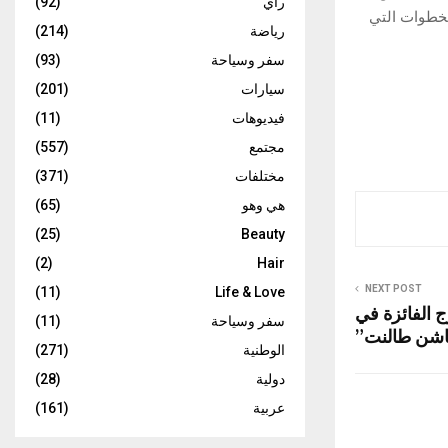
رأي
(92)
لخطوات التي
رياضة
(214)
سفر وسياحة
(93)
سيارات
(201)
فيديوهات
(11)
مجتمع
(557)
مختلفات
(371)
هي وهو
(65)
(25)
Beauty
(2)
Hair
NEXT POST
(11)
Life & Love
 الفائزة في
سفر وسياحة
(11)
فاشن طالنت”
الوطنية
(271)
دولية
(28)
عربية
(161)