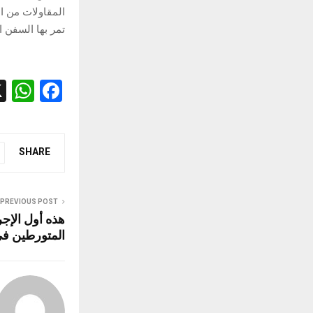
المقاولات من ال
تمر بها السفن ا
W
F
h
a
at
ce
s
b
SHARE
A
o
p
o
PREVIOUS POST
هذه أول الإجر
p
k
المتورطين ف