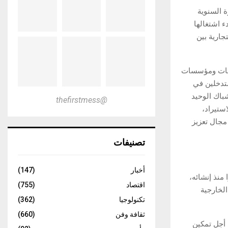
مسة للندوة السنوية
ء اشتغالها
جارية بين
2 مشارك من وفود تمثل هيئات ومؤسسات
تدخلين في
باك الوحيد
@thefirstmess
ستيراد،
 مجال تعزيز
تصنيفات
أخبار
(147)
منذ إنشائه،
اقتصاد
(755)
الخارجية
تكنولوجيا
(362)
ثقافة وفن
(660)
، من أجل تمكين