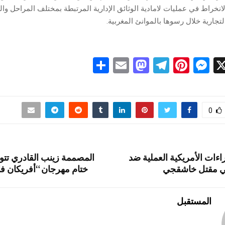
انخراط في عمليات لامادية الوثائق الإدارية المرتبطة بمختلف المراحل وا
لتجارية خلال رسوها بالموانئ المغربية.
S
E
M
T
Pi
M
X
h
m
a
el
nt
es
ar
ail
st
e
er
se
e
o
gr
es
n
0
d
a
t
g
o
m
er
اءات الأمريكية العملية ضد
المصممة زينب القادري تتوج
n
ي مقتل خاشقجي
ختام مهرجان “أفريكان 
المستقبل