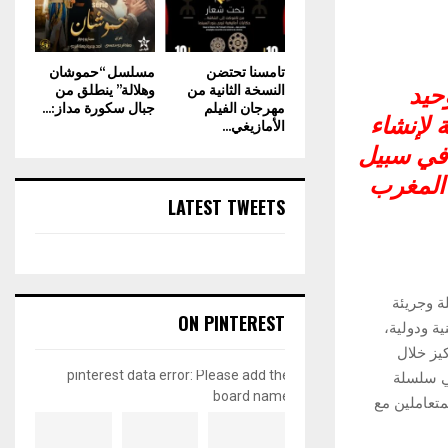
تامسنا تحتضن
مسلسل “حموشان
النسخة الثانية من
وهلالة” ينطلق من
حيد
مهرجان الفيلم
جبال سكورة مداز:...
 لإنشاء
الأمازيغي...
 في سبيل
 المغرب
LATEST TWEETS
ة وجريئة
ON PINTEREST
ة ودولية،
يز خلال
pinterest data error: Please add the
ي سلسلة
board name
متعاملين مع