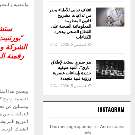
والتقنية والتنظ
ائتلاف نقابي للأطباء يحذر
من تداعيات مشروع
قانون المنظومة
المعلوماتية الصحية على
ستشك
القطاع الصحي وهجرة
“بورتنيت
الكفاءات
أغسطس 5, 2026
0
الشركة وب
رقمنة ال
بدر صبري يستعد لإطلاق
“ناري”.. أغنية صيفية
جديدة بإيقاعات عصرية
ورؤية فنية متجددة
أغسطس 5, 2026
0
ويطمح هذا المل
لتبسيط ودمج كل
وممثلين عن قطا
INSTAGRAM
النقاشات بين م
التوزيع المرتبط
This message appears for Admin Users
الشباك الوحيد.
only: