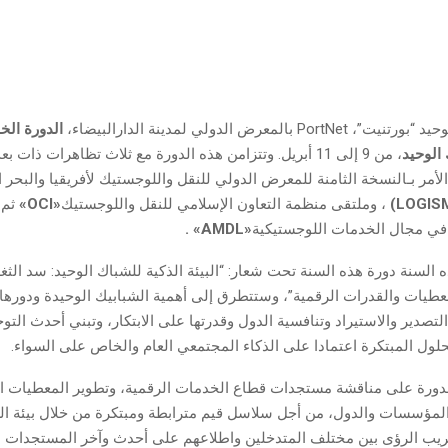
P بالمعرض الدولي لمدينة الدارالبيضاء،
الدورة الخ
الوحيد
، من 9 إلى 11 أبريل. وتتزامن هذه الدورة مع ثلاث تظاهرات ذات 
لأمر بـالنسخة الثامنة للمعرض الدولي للنقل واللوجستيك لأفريقيا والبحر ا
LOGIS
)
، وملتقى منظمة التعاون الإسلامي للنقل واللوجستيك
«OCI»
ثم 
في مجال الخدمات اللوجستيكية
«AMDL»
.
السنة دورة هذه السنة تحت شعار: “البيئة الذكية للشباك الوحيد: سد الث
طيات والقدرات الرقمية”، وستتطرق إلى أهمية الشبابيك الوحيدة ودوره
تصدير والاستيراد وتنافسية الدول وقدرتها على الابتكار، وتبني أحدث التو
حلول المبتكرة اعتمادا على الذكاء المجتمعي العام والخاص على السواء.
ورة على مناقشة مستجدات قطاع الخدمات الرقمية، وتطوير المعطيات ال
لمؤسسات والدول، من أجل سلاسل قيم مترابطة ومبتكرة من خلال بيئة الش
يب الرؤى بين مختلف المتدخلين واطلاعهم على أحدث وآخر المستجدات ال