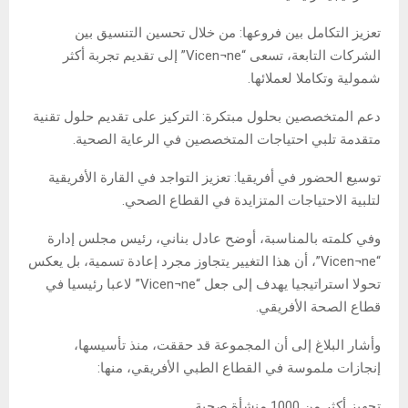
تعزيز التكامل بين فروعها: من خلال تحسين التنسيق بين
الشركات التابعة، تسعى “Vicen¬ne” إلى تقديم تجربة أكثر
شمولية وتكاملا لعملائها.
دعم المتخصصين بحلول مبتكرة: التركيز على تقديم حلول تقنية
متقدمة تلبي احتياجات المتخصصين في الرعاية الصحية.
توسيع الحضور في أفريقيا: تعزيز التواجد في القارة الأفريقية
لتلبية الاحتياجات المتزايدة في القطاع الصحي.
وفي كلمته بالمناسبة، أوضح عادل بناني، رئيس مجلس إدارة
“Vicen¬ne”، أن هذا التغيير يتجاوز مجرد إعادة تسمية، بل يعكس
تحولا استراتيجيا يهدف إلى جعل “Vicen¬ne” لاعبا رئيسيا في
قطاع الصحة الأفريقي.
وأشار البلاغ إلى أن المجموعة قد حققت، منذ تأسيسها،
إنجازات ملموسة في القطاع الطبي الأفريقي، منها:
تجهيز أكثر من 1000 منشأة صحية.