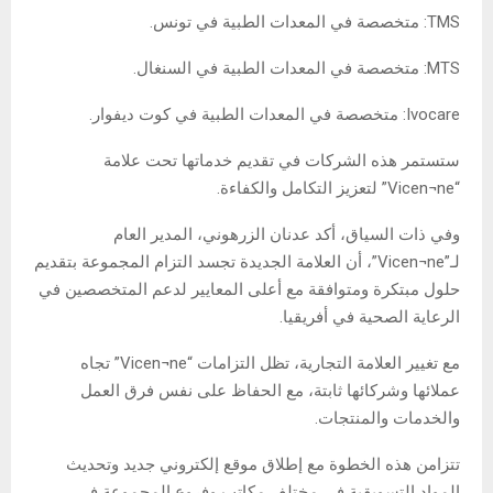
TMS: متخصصة في المعدات الطبية في تونس.
MTS: متخصصة في المعدات الطبية في السنغال.
Ivocare: متخصصة في المعدات الطبية في كوت ديفوار.
ستستمر هذه الشركات في تقديم خدماتها تحت علامة
“Vicen¬ne” لتعزيز التكامل والكفاءة.
وفي ذات السياق، أكد عدنان الزرهوني، المدير العام
لـ”Vicen¬ne”، أن العلامة الجديدة تجسد التزام المجموعة بتقديم
حلول مبتكرة ومتوافقة مع أعلى المعايير لدعم المتخصصين في
الرعاية الصحية في أفريقيا.
مع تغيير العلامة التجارية، تظل التزامات “Vicen¬ne” تجاه
عملائها وشركائها ثابتة، مع الحفاظ على نفس فرق العمل
والخدمات والمنتجات.
تتزامن هذه الخطوة مع إطلاق موقع إلكتروني جديد وتحديث
المواد التسويقية في مختلف مكاتب وفروع المجموعة في