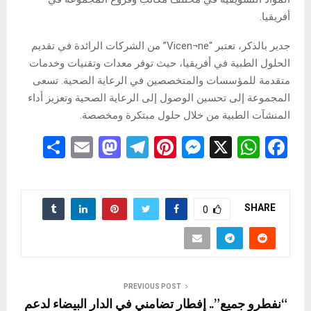
أفريقيا.
جدير بالذكر، تعتبر “Vicen¬ne” من الشركات الرائدة في تقديم
الحلول الطبية في أفريقيا، حيث توفر معدات وتقنيات وخدمات
متقدمة للمؤسسات والمتخصصين في الرعاية الصحية. تسعى
المجموعة إلى تحسين الوصول إلى الرعاية الصحية وتعزيز أداء
المنشآت الطبية من خلال حلول مبتكرة ومخصصة.
S
E
M
T
Pi
M
X
W
F
h
m
a
el
nt
es
h
a
ar
ail
st
e
er
se
at
ce
e
o
gr
es
n
s
b
SHARE
0
d
a
t
g
A
o
o
m
er
p
o
n
p
k
PREVIOUS POST
“نفطرو جميع”.. إفطار تضامني في الدار البيضاء لدعم