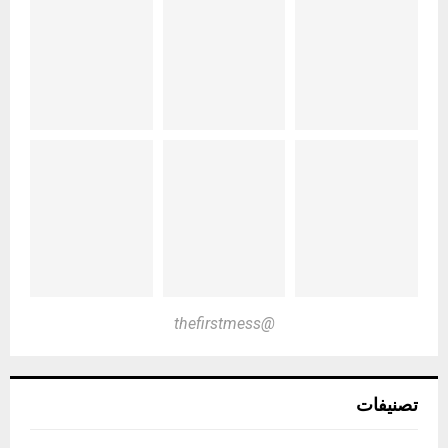
@thefirstmess
تصنيفات