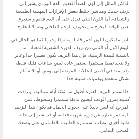
الداكن المائل إلى لون الصدأ القديم. الدم الوردي يشير إلى
نزيف حديث ومباشر اختلط ببعض الإفرازات المهبلية الطبيعية
والشفافة. أما اللون البني فيدل على أن الدم قديم واستغرق
بعض الوقت ليخرج من تجويف الرحم الداخلي وصولا للخارج.
نادرا ما يكون اللون أحمر قانيا ومشرقا وحيويا كما هو الحال في
اليوم الأول أو الثاني من نزيف الدورة الشهرية المعتاد. أما
بالنسبة للمدة الزمنية، فإن هذا النزيف يكون قصيرا جدا وعابرا
ولا يتخذ نمطا مستمرا. يستمر عادة لبضع ساعات قليلة فقط،
وقد يمتد في أقصى الحالات الموثقة إلى يومين أو ثلاثة أيام
بشكل متقطع وبكميات ضئيلة جدا.
إذا استمر النزيف لفترة أطول من ثلاثة أيام متتالية، أو زادت
كميته بمرور الوقت ليصبح تدفقا مستمرا وملحوظا، فمن
المرجح أنه ليس دليلا على حدوث الحمل. قد يكون هذا النزيف
المستمر عبارة عن دورة شهرية فعلية، أو قد يشير إلى حالة
طبية أخرى تتطلب استشارة الطبيب للاطمئنان على وضعك
الصحي الشامل.