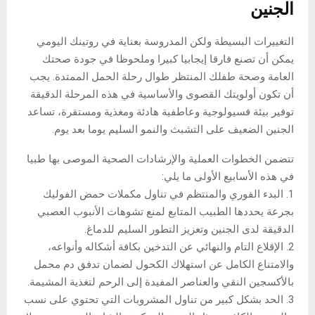
الجنين
التغييرات البسيطة ولكن المدروسة بعناية في روتينك اليومي
يمكن أن تصنع فارقا إيجابيا كبيرا وملحوظا في جودة صحتك
العامة وصحة طفلك المنتظر طوال رحلة الحمل الممتدة. يجب
أن تكون أولويتك القصوى والأساسية في هذه المرحلة الدقيقة
توفير بيئة فسيولوجية وعاطفية هادئة ومغذية ومستقرة، تساعد
الجنين الضعيف على التشبث والنمو السليم يوما بعد يوم.
تتضمن الخطوات العملية والإرشادات الصحية الموصى بها طبيا
في هذه الأسابيع الأولى ما يلي:
1. البدء الفوري والمنتظم في تناول مكملات حمض الفوليك
بجرعة يحددها الطبيب المتابع لمنع تشوهات الأنبوب العصبي
الدقيقة لدى الجنين وتعزيز التطور السليم للدماغ.
2. الإقلاع التام والنهائي عن التدخين بكافة أشكاله وأنواعه،
والامتناع الكامل عن استهلاك الكحول لضمان تدفق دم محمل
بالأكسجين النقي والعناصر المفيدة إلى الرحم لتغذية المشيمة.
3. الحد بشكل كبير من تناول المشروبات التي تحتوي على نسب