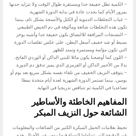
– الكمية تظل خفيفة جدا ومستقرة طوال الوقت ولا تتزايد حدتها
بمرور الأيام كما يحدث عادة في بداية الدورة الشهرية.
– غياب التجلطات الدموية أو الكتل والأنسجة بشكل تام، بينما
تكون هذه التجلطات شائعة ومألوفة في دم الحيض الطبيعي.
– التشنجات المرافقة للالتصاق تكون خفيفة جدا وأشبه بوخز
بسيط أو شد خفيف أسفل البطن، على عكس تقلصات الدورة
التي تكون مؤلمة ومستمرة وتمتد للظهر.
– اللون كما أوضحنا يكون مائلا للبني الداكن أو الوردي الفاتح،
بدلا من الأحمر الداكن أو القرمزي الذي يميز تدفق دم الدورة.
– يتوقف النزيف الخفيف من تلقاء نفسه بشكل سريع بعد يوم أو
يومين، بينما تستمر الدورة الشهرية لعدة أيام متخذة نمطا
تصاعديا في الكمية ثم تتناقص تدريجيا في النهاية.
المفاهيم الخاطئة والأساطير
الشائعة حول النزيف المبكر
تحيط بعلامات الحمل المبكرة الكثير من الشائعات والمعلومات
غير الدقيقة التي تتداولها النساء فيما بينهن عبر الأجيال. هذه