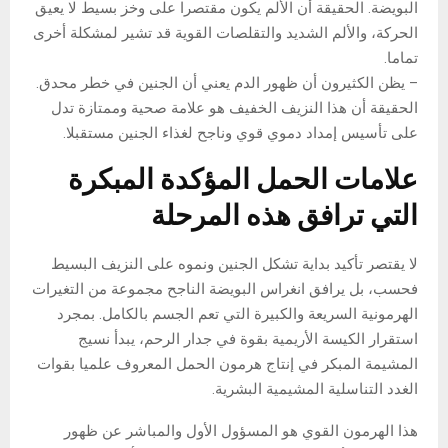
البويضة. الحقيقة أن الألم يكون مقتصرا على وخز بسيط لا يعيق
الحركة، والألم الشديد والتقلصات القوية قد تشير لمشكلة أخرى
تماما.
– يظن الكثيرون أن ظهور الدم يعني أن الجنين في خطر محدق.
الحقيقة أن هذا النزيف الخفيف هو علامة صحية وممتازة تدل
على تأسيس إمداد دموي قوي وناجح لغذاء الجنين مستقبلا.
علامات الحمل المؤكدة المبكرة
التي ترافق هذه المرحلة
لا يقتصر تأكيد بداية تشكل الجنين ونموه على النزيف البسيط
فحسب، بل يرافق انغراس البويضة الناجح مجموعة من التغيرات
الهرمونية السريعة والكبيرة التي تعم الجسم بالكامل. بمجرد
استقرار الكيسة الأريمية بقوة في جدار الرحم، يبدأ نسيج
المشيمة المبكر في إنتاج هرمون الحمل المعروف علميا بقوات
الغدد التناسلية المشيمية البشرية.
هذا الهرمون القوي هو المسؤول الأول والمباشر عن ظهور