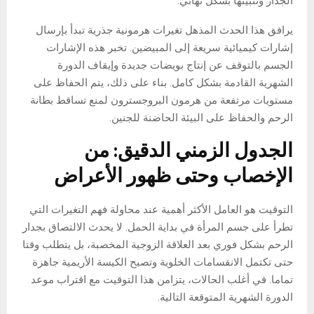
الجدار وتثبيتها بشكل نهائي.
يرافق هذا الحدث المذهل تغيرات هرمونية جذرية تبدأ بإرسال
إشارات كيميائية سريعة إلى المبيضين. تخبر هذه الإشارات
الجسم بالتوقف عن إنتاج بويضات جديدة وإيقاف الدورة
الشهرية القادمة بشكل كامل. بناء على ذلك، يتم الحفاظ على
مستويات مرتفعة من هرمون البروجسترون لمنع تساقط بطانة
الرحم والحفاظ على البيئة الحاضنة للجنين.
الجدول الزمني الدقيق: من
الإخصاب وحتى ظهور الأعراض
التوقيت هو العامل الأكثر أهمية عند محاولة فهم التغيرات التي
تطرأ على جسم المرأة في بداية الحمل. لا يحدث الالتصاق بجدار
الرحم بشكل فوري بعد العلاقة الزوجية المخصبة، بل يتطلب وقتا
حتى تكتمل الانقسامات الخلوية وتصبح الكيسة الأريمية جاهزة
تماما. في أغلب الحالات، يتزامن هذا التوقيت مع اقتراب موعد
الدورة الشهرية المتوقعة التالية.