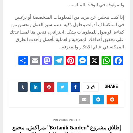
والموثوقة في الوقت المناسب.
إذا كنت تبحثين عن مزيد من المعلومات المتخصصة أو ترغبين
في استكشاف أدوات وحلول ذكية تدعم سير العمل وتحسن من
كفاءة الوصول للمعلومات بشكل احترافي، فنحن هنا لمساعدتك
على تحقيق أهدافك المعرفية والعملية بأفضل وأحدث الطرق
الممكنة في عالم الابتكار والمعرفة.
S
E
M
T
Pi
M
X
W
F
h
m
a
el
nt
es
h
a
ar
ail
st
e
er
se
at
ce
e
o
gr
es
n
s
b
SHARE
0
d
a
t
g
A
o
o
m
er
p
o
n
p
k
PREVIOUS POST
إطلاق مشروع “Botanik Garden” بمراكش.. مجمع