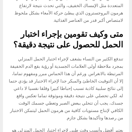
المتعددة مثل الإمساك الخفيف، والتي تحدث نتيجة لارتفاع
هرمون البروجسترون الذي يبطئ حركة الأمعاء بشكل ملحوظ
لامتصاص أكبر قدر من العناصر الغذائية.
متى وكيف تقومين بإجراء اختبار
الحمل للحصول على نتيجة دقيقة؟
تندفع الكثير من النساء بشغف لإجراء اختبار الحمل المنزلي
بمجرد ملاحظة أولى العلامات الجسدية أو رؤية بقع الدم الخفيفة
المرتبطة بالانغراس. ورغم أن هذا الحماس مبرر ومفهوم تماما،
إلا أن التوقيت الخاطئ والمبكر جدا لإجراء الاختبار قد يؤدي حتما
إلى نتائج سلبية كاذبة تسبب إحباطا كبيرا وقلقا نفسيا لا داعي
له. لكي تحصلي على نتيجة دقيقة وموثوقة تماما تعكس واقع
جسدك، يجب أن تتحلي ببعض الصبر وتعطي جسمك الوقت
الكافي لإنتاج مستويات كافية من هرمون الحمل ليتمكن الاختبار
من رصدها وتأكيدها بشكل جازم.
يعتبر أفضل وأنسب وقت طبي لإجراء اختبار الحمل المنزلي هو