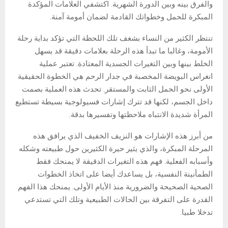
والفرق بينه وبين الدورة الشهرية. اكتشفي العلامات المؤكدة
المبكرة للحمل وخطواتك القادمة لضمان أمومة آمنة.
تنتظر الكثير من النساء بشغف تلك اللحظة التي تؤكد بداية رحلة
الأمومة، وغالبا ما تبدأ هذه الرحلة بعلامات دقيقة قد يسهل
الخلط بينها وبين التغيرات الجسدية المعتادة. تعتبر عملية
انغراس البويضة المخصبة في جدار الرحم هي الخطوة الحقيقية
الأولى نحو الحمل الثابت والمستقر. تحدث هذه العملية بصمت
داخل الجسم، لكنها قد تترك إشارات فسيولوجية بسيطة تستطيع
المرأة شديدة الانتباه ملاحظتها وتفسيرها بدقة.
من أبرز هذه الإشارات هو النزيف الخفيف الذي يرافق هذه
المرحلة المبكرة، والذي يثير حيرة الكثيرين حول طبيعته وشكله
وأسبابه الفعلية. فهم هذه التغيرات الدقيقة لا يمنحك فقط
الطمأنينة النفسية، بل يساعدك أيضا على اتخاذ الخطوات
الصحية الصحيحة والضرورية منذ الأيام الأولى. يمنحك هذا الفهم
القدرة على التفرقة بين الحالات الطبيعية وتلك التي تستدعي
تدخلا طبيا.