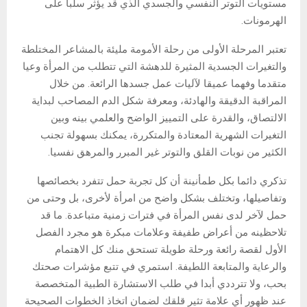
مستويات التوتر النفسي والجسدي الذي قد يؤثر سلبا على
الهرمونات.
تعتبر المرحلة الأولى من رحلة الأمومة مليئة بالمشاعر المختلطة
والتغيرات الجسدية المثيرة للدهشة التي تتطلب من المرأة وعيا
متقدما وفهما عميقا لآليات عمل جسدها الرائعة. من خلال
المراقبة الدقيقة والهادئة، ومعرفة شكل الدم المصاحب لبداية
الالتصاق، والقدرة على التمييز الواضح والعلمي بينه وبين
التغيرات الشهرية المعتادة والمتكررة، يمكنك بسهولة تجنب
الكثير من نوبات القلق والتوتر غير المبرر والمرهق نفسيا.
تذكري دائما بكل طمأنينة أن كل تجربة حمل تتفرد بخصائصها
وتفاصيلها، وتختلف بشكل واضح من امرأة لأخرى، بل وحتى من
حمل لآخر لدى نفس المرأة في فترات زمنية متباعدة. ما قد
تلاحظينه من أعراض طفيفة وعلامات مبكرة هو مجرد الفصل
الأول لقصة رائعة ورحلة طويلة تستحق منك كل الاهتمام
والرعاية والمتابعة اللطيفة. استمري في تتبع مؤشرات صحتك
بحب، ولا تترددي أبدا في طلب الاستشارة الطبية المتخصصة
عند ظهور أي علامة تثير قلقك لضمان اتخاذ الخطوات الصحيحة