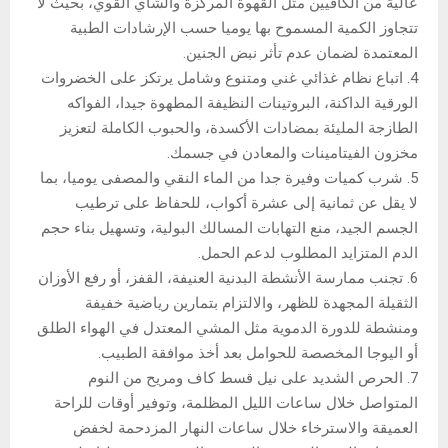
عالية من الكافيين مثل القهوة المركزة والشاي القوي، بحيث لا
تتجاوز الكمية المسموح بها يوميا حسب الإرشادات الطبية
المعتمدة لضمان عدم تأثر نبض الجنين.
4. اتباع نظام غذائي غني ومتنوع وشامل يرتكز على الخضروات
الورقية الداكنة، البروتينات النظيفة المطهوة جيدا، الفواكه
الطازجة المليئة بمضادات الأكسدة، والحبوب الكاملة لتعزيز
مخزون الفيتامينات والمعادن في جسمك.
5. شرب كميات وفيرة جدا من الماء النقي والمصفى يوميا، بما
لا يقل عن ثمانية إلى عشرة أكواب، للحفاظ على ترطيب
الجسم الجيد، منع التهابات المسالك البولية، وتسهيل بناء حجم
الدم المتزايد المطلوب لدعم الحمل.
6. تجنب ممارسة الأنشطة البدنية العنيفة، القفز، أو رفع الأوزان
الثقيلة المجهدة للظهر، والالتزام بتمارين رياضية خفيفة
ومنشطة للدورة الدموية مثل المشي المعتدل في الهواء الطلق
أو اليوجا المخصصة للحوامل بعد أخذ موافقة الطبيب.
7. الحرص الشديد على نيل قسط كاف ومريح من النوم
المتواصل خلال ساعات الليل المظلمة، وتوفير أوقات للراحة
العميقة والاسترخاء خلال ساعات النهار المزدحمة لخفض