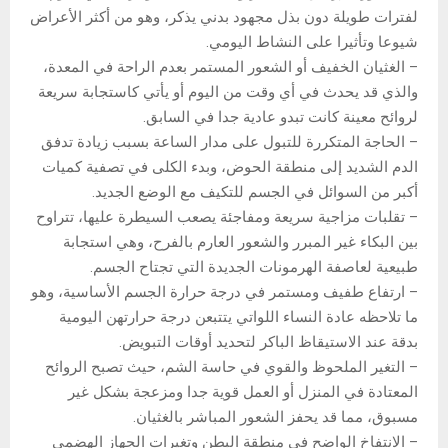
لفترات طويلة دون بذل مجهود بدني يذكر، وهو من أكثر الأعراض
شيوعا وتأثيرا على النشاط اليومي.
– الغثيان الخفيف أو الشعور المستمر بعدم الراحة في المعدة،
والذي قد يحدث في أي وقت من اليوم أو يأتي كاستجابة سريعة
لروائح معينة كانت تبدو عادية جدا في السابق.
– الحاجة المتكررة للتبول على مدار الساعة بسبب زيادة تدفق
الدم الشديد إلى منطقة الحوض، وبدء الكلى في تصفية كميات
أكبر من السوائل في الجسم للتكيف مع الوضع الجديد.
– تقلبات مزاجية سريعة ومفاجئة يصعب السيطرة عليها، تتراوح
بين البكاء غير المبرر والشعور العارم بالفرح، وهي استجابة
طبيعية لعاصفة الهرمونات الجديدة التي تجتاح الجسم.
– ارتفاع طفيف ومستمر في درجة حرارة الجسم الأساسية، وهو
ما تلاحظه عادة النساء اللواتي يتتبعن درجة حرارتهن اليومية
بدقة عند الاستيقاظ الباكر لتحديد أوقات التبويض.
– التغير الملحوظ والقوي في حاسة الشم، حيث تصبح الروائح
المعتادة في المنزل أو العمل قوية جدا ومزعجة بشكل غير
مسبوق، مما قد يحفز الشعور المباشر بالغثيان.
– الانتفاخ الواضح في منطقة البطن وتغيرات الجهاز الهضمي