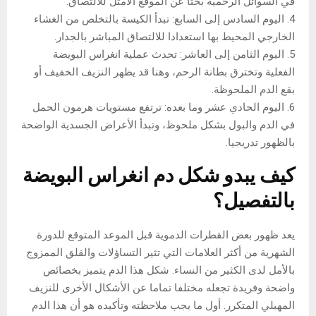
في السوائل الرحمية بحثا عن الموقع الأمثل للالتصاق.
4. اليوم السادس إلى السابع: تبدأ الكيسة بالتخلص من الغشاء
الخارجي المحيط بها استعدادا للالتصاق المباشر بالجدار.
5. اليوم الثامن إلى العاشر: تحدث عملية انغراس البويضة
الفعلية وتخترق بطانة الرحم، وهنا قد يظهر النزيف الخفيف أو
بقع الدم الملحوظة.
6. اليوم الحادي عشر وما بعده: ترتفع مستويات هرمون الحمل
في الدم والبول بشكل ملحوظ، وتبدأ الأعراض الجسدية الواضحة
بالظهور تدريجيا.
كيف يبدو شكل دم انغراس البويضة
بالتفصيل؟
يعد ظهور بعض القطرات الدموية قبل الموعد المتوقع للدورة
الشهرية من أكثر العلامات التي تثير التساؤلات والقلق الممزوج
بالأمل لدى الكثير من النساء. شكل هذا الدم يتميز بخصائص
واضحة وفريدة تجعله مختلفا تماما عن الأشكال الأخرى للنزيف
المهبلي المتكرر. أول ما يجب ملاحظته وتأكيده هو أن هذا الدم