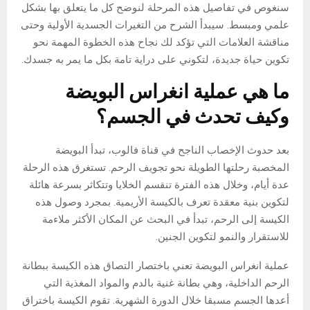
سنغوص في تفاصيل هذه المرحلة لنوضح كل ما يتعلق بها بشكل
علمي ومبسط. سيبدأ الشرح من التغيرات الجسدية الأولية وحتى
مناقشة العلامات التي تؤكد لك نجاح هذه الخطوة المهمة نحو
تكوين حياة جديدة، لتكوني على دراية تامة بكل ما يمر به جسدك.
ما هي عملية انغراس البويضة
وكيف تحدث في الجسم؟
بعد حدوث الإخصاب الناجح في قناة فالوب، تبدأ البويضة
المخصبة رحلتها الطويلة نحو تجويف الرحم. تستغرق هذه الرحلة
عدة أيام، وخلال هذه الفترة تنقسم الخلايا وتتكاثر بسرعة هائلة
لتكوين بنية معقدة تعرف بالكيسة الأريمية. بمجرد وصول هذه
الكيسة إلى الرحم، تبدأ في البحث عن المكان الأكثر ملاءمة
للاستقرار والنمو لتكوين الجنين.
عملية انغراس البويضة تعني باختصار التصاق هذه الكيسة ببطانة
الرحم الداخلية، وهي بطانة غنية بالدم والمواد المغذية التي
أعدها الجسم مسبقا خلال الدورة الشهرية. تقوم الكيسة باختراق