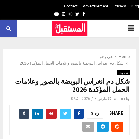
Contact
Advertisement
Privacy
Blog
Youtube
Pinterest
Instagram
Twitter
Facebook
PRIMARY
MENU
Home
هي وهو
شكل دم انغراس البويضة بالصور وعلامات الحمل المؤكدة 2026
هي وهو
شكل دم انغراس البويضة بالصور وعلامات
الحمل المؤكدة 2026
by
admin
مارس 13, 2026
0
SHARE
0