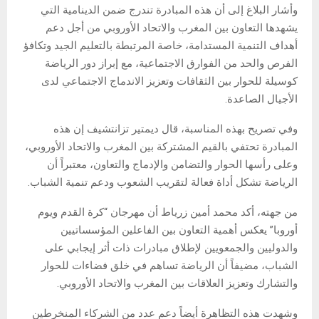
وأشار البلاغ إلى أن هذه المبادرة تندرج ضمن الدينامية التي
يشهدها التعاون بين المغرب والاتحاد الأوروبي من أجل دعم
أهداف التنمية المستدامة، خاصة المرتبطة بالتعليم الجيد وتكافؤ
الفرص والحد من الفوارق الاجتماعية، مع إبراز دور الرياضة
كوسيلة للحوار بين الثقافات وتعزيز الاندماج الاجتماعي لدى
الأجيال الصاعدة.
وفي تصريح بهذه المناسبة، قال ديمتير تزانتشيف إن هذه
المبادرة تحتفي بالقيم المشتركة بين المغرب والاتحاد الأوروبي،
وعلى رأسها الحوار والتضامن والإدماج والتعاون، معتبراً أن
الرياضة تشكل أداة فعالة لتقريب الشعوب ودعم تنمية الشباب.
من جهته، أكد محمد أمين زرياط أن مهرجان “كرة القدم ويوم
أوروبا” يعكس أهمية التعاون بين الفاعلين المؤسساتيين
والدوليين والجمعويين لإطلاق مبادرات ذات أثر إيجابي على
الشباب، مضيفاً أن الرياضة تساهم في خلق فضاءات للحوار
والتشارك وتعزيز العلاقات بين المغرب والاتحاد الأوروبي.
وشهدت هذه التظاهرة أيضاً دعم عدد من الشركاء المنخرطين