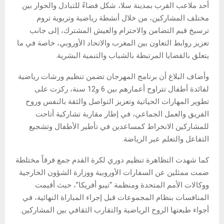
أحد ملاعب القرب بمدينة سلا، شكل فضاءً للتبادل والحوار بين
مختلف المشاركين، من خلال أنشطة رياضية وتربوية تروم
ترسيخ قيم التضامن والاحترام والعيش المشترك، إلى جانب
تعزيز روابط التعاون بين المغرب والاتحاد الأوروبي، خاصة في ما
يتعلق بالقضايا المرتبطة بالشباب والتنمية البشرية.
وأضاف البلاغ أن برنامج المهرجان تضمن تنظيم ورشات رياضية
لفائدة أطفال تتراوح أعمارهم بين 6 و12 سنة، ركزت على
تطوير المهارات الحياتية وتعزيز التواصل والثقة بالنفس وروح
الفريق والعمل الجماعي، في إطار مقاربة تشاركية أتاحت
للمشاركين الانخراط كمساعدين في تأطير الأطفال وتشجيع
التفاعل والتعلم عبر الرياضة.
كما شهدت التظاهرة تنظيم دوري لكرة القدم جمع فرقاً مختلطة
ضمت ممثلين عن السفارات الأوروبية ووزارة الشؤون الخارجية
ووكالات الأمم المتحدة ومنظمة “تيبو أفريكا”، حيث أقيمت
المنافسات بنظام المجموعات قبل إجراء المباراة النهائية، في
أجواء طبعتها الروح الرياضية والتقارب الثقافي بين المشاركين.