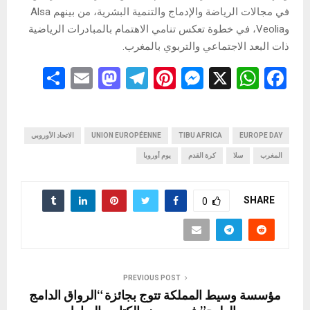
في مجالات الرياضة والإدماج والتنمية البشرية، من بينهم Alsa
وVeolia، في خطوة تعكس تنامي الاهتمام بالمبادرات الرياضية
ذات البعد الاجتماعي والتربوي بالمغرب.
S
E
M
T
Pi
M
X
W
F
h
m
a
el
nt
es
h
a
ar
ail
st
e
er
se
at
ce
b
EUROPE DAY
s
TIBU AFRICA
n
es
gr
UNION EUROPÉENNE
o
e
الاتحاد الأوروبي
المغرب
سلا
كرة القدم
يوم أوروبا
d
a
t
g
A
o
o
m
er
p
o
SHARE
0
n
p
k
PREVIOUS POST
مؤسسة وسيط المملكة تتوج بجائزة “الرواق الدامج