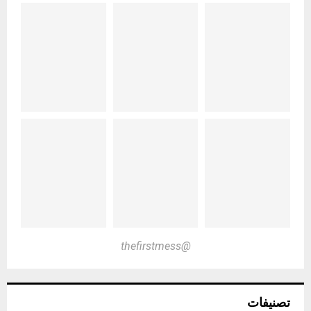
@thefirstmess
تصنيفات