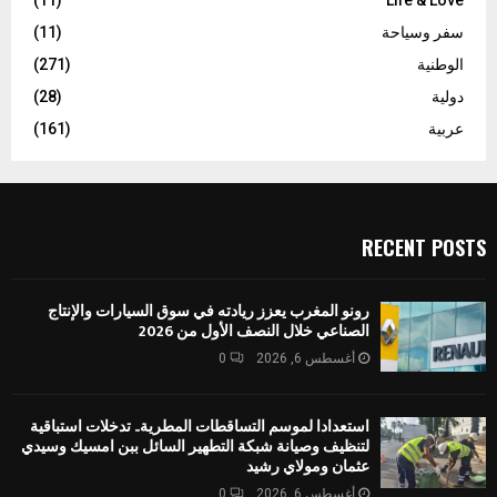
(11)
Life & Love
سفر وسياحة
(11)
الوطنية
(271)
دولية
(28)
عربية
(161)
RECENT POSTS
رونو المغرب يعزز ريادته في سوق السيارات والإنتاج
الصناعي خلال النصف الأول من 2026
أغسطس 6, 2026
0
استعدادا لموسم التساقطات المطرية.. تدخلات استباقية
لتنظيف وصيانة شبكة التطهير السائل ببن امسيك وسيدي
عثمان ومولاي رشيد
أغسطس 6, 2026
0