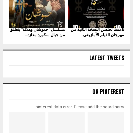
تامسنا تحتضن النسخة الثانية من
مسلسل “حموشان وهلالة” ينطلق
مهرجان الفيلم الأمازيغي...
من جبال سكورة مداز:...
LATEST TWEETS
ON PINTEREST
pinterest data error: Please add the board name