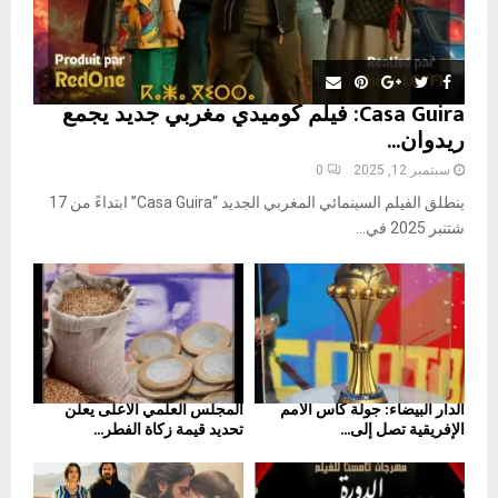
Casa Guira: فيلم كوميدي مغربي جديد يجمع
ريدوان...
سبتمبر 12, 2025
0
ينطلق الفيلم السينمائي المغربي الجديد “Casa Guira” ابتداءً من 17
شتنبر 2025 في...
الدار البيضاء: جولة كأس الأمم
المجلس العلمي الأعلى يعلن
الإفريقية تصل إلى...
تحديد قيمة زكاة الفطر...