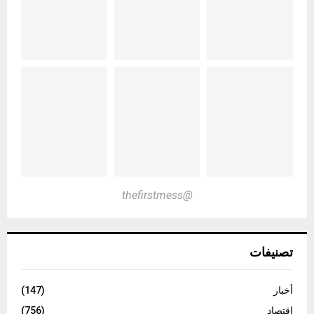
@thefirstmess
تصنيفات
أخبار
(147)
اقتصاد
(756)