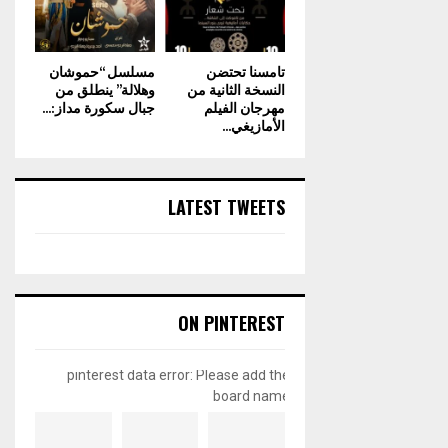
تامسنا تحتضن
مسلسل “حموشان
النسخة الثانية من
وهلالة” ينطلق من
مهرجان الفيلم
جبال سكورة مداز:...
الأمازيغي...
LATEST TWEETS
ON PINTEREST
pinterest data error: Please add the
board name