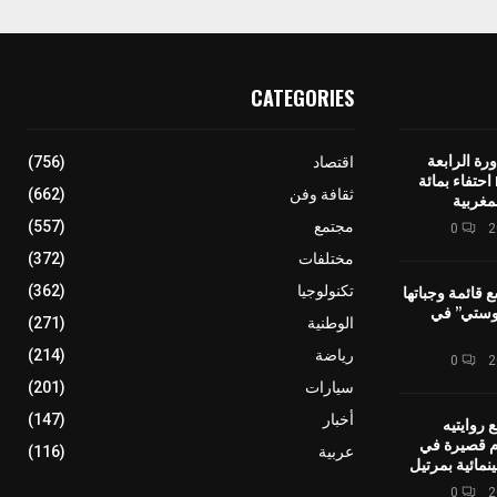
CATEGORIES
رة الرابعة
اقتصاد
(756)
لمهرجان IMINIG احتفاء بمائة
ثقافة وفن
(662)
مغربية
مجتمع
(557)
0
مختلفات
(372)
ع قائمة وجباتها
تكنولوجيا
(362)
وستي” في
الوطنية
(271)
رياضة
(214)
0
سيارات
(201)
أخبار
(147)
 روايتيه
ام قصيرة في
عربية
(116)
نمائية بمرتيل
0