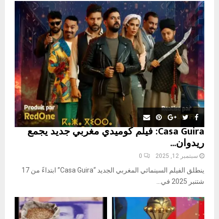
o
r
R
:
C
H
Casa Guira: فيلم كوميدي مغربي جديد يجمع
ريدوان...
سبتمبر 12, 2025
0
ينطلق الفيلم السينمائي المغربي الجديد “Casa Guira” ابتداءً من 17
شتنبر 2025 في...