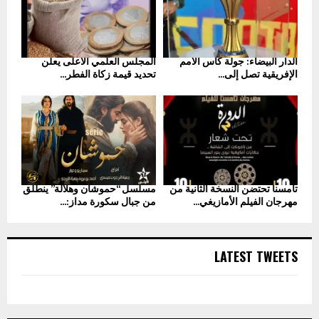
الدار البيضاء: جولة كأس الأمم
المجلس العلمي الأعلى يعلن
الإفريقية تصل إلى...
تحديد قيمة زكاة الفطر...
تامسنا تحتضن النسخة الثانية من
مسلسل “حموشان وهلالة” ينطلق
مهرجان الفيلم الأمازيغي...
من جبال سكورة مداز:...
LATEST TWEETS