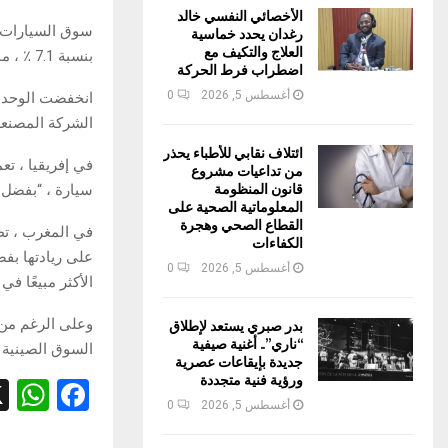
الأخصائي النفسي خالد
سوق السيارات ا
رغدان يحدد خماسية
العلاج والتكيف مع
بنسبة 7.1 ٪ ، مما أثر على العديد من شركات صناعة السيارات.
اضطراب فرط الحركة
أغسطس 5, 2026
0
الشركة المصنعة بحصة سوقية
ائتلاف نقابي للأطباء يحذر
من تداعيات مشروع
قانون المنظومة
سيارة ، “بفضل ا
المعلوماتية الصحية على
القطاع الصحي وهجرة
الكفاءات
على ريادتها بفض
أغسطس 5, 2026
0
الأكثر مبيعًا في
بدر صبري يستعد لإطلاق
“ناري”.. أغنية صيفية
السوق الصينية (-23٪) وفي منطقة إفريقيا والشرق الأوسط الهند والمحيط الهادئ
جديدة بإيقاعات عصرية
ورؤية فنية متجددة
W
F
أغسطس 5, 2026
0
h
a