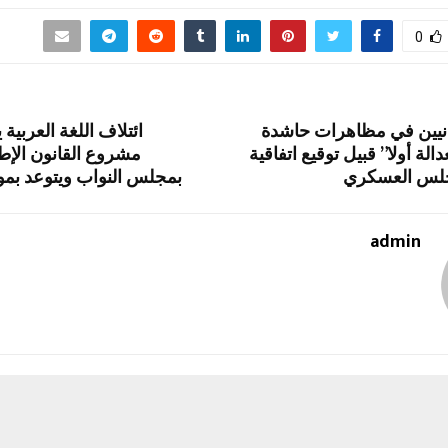
ar
ail
st
e
er
se
e
o
gr
es
n
0
d
a
t
g
o
m
er
نيين في مظاهرات حاشدة
ائتلاف اللغة العربية
n
لة أولا” قبيل توقيع اتفاقية
جلس العسكري
بمجلس النواب ويتوعد بمو
admin