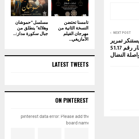
تامسنا تحتضن
مسلسل “حموشان
النسخة الثانية من
وهلالة” ينطلق من
مهرجان الفيلم
جبال سكورة مداز:...
NEXT POST
الأمازيغي...
 يستنكر تمرير
مشروع القانون الإطار رقم 51.17
اصلة النضال
LATEST TWEETS
ON PINTEREST
pinterest data error: Please add the
board name