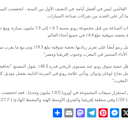
لعالمي ليس في أفضل أيامه. في النصف الأول من السنة ، انخفضت المبيع
انخفضت الوحدات المباعة من قبل مجموعة رونو بنسبة 6.7 ٪ إلى
 تبلغ 4.4٪ في جميع أنحاء العالم.
لأداء المتميز في المغرب وجنوب إفريقيا ومصر”.
في المغرب ، تظل حصة سوق رونو عند مستوى تاريخي قدره 43.3٪.
ل نجاح لوغان ودوكر، وتأتي علامة رونو في المرتبة الثانية بفضل موديل كلي
 المغرب”.
وعلى الرغم من استقرار مبيعات المجموعة في أوروبا (1.07 مليون وح
 (-27.7٪).
S
E
M
T
Pi
M
X
h
m
a
el
nt
es