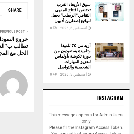
at
ce
سوق الأربعاء الغرب
تحتضن افتتاح المقهى
s
b
SHARE
الثقافي “الريطب” بحفل
A
o
لتوقيع إصدارين أدبيين
أغسطس 5, 2026
0
p
o
PREVIOUS POST
خروج السودا
p
k
تطالب ب”العدا
أزيد من 70 تلميذا
وتلميذة يستفيدون من
الحل مع الم
دورة تكوينية بأولماس
لتعزيز المهارات
الشخصية والتواصل
أغسطس 5, 2026
0
INSTAGRAM
This message appears for Admin Users
only:
Please fill the Instagram Access Token.
You can get Instagram Access Token