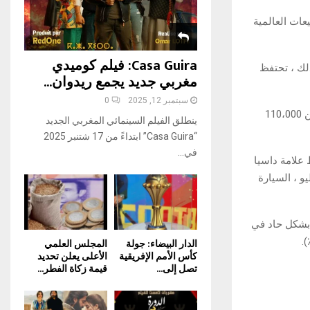
H
ات العالمية
Casa Guira: فيلم كوميدي
 1.9 مليون سيارة. ومع ذلك ، تحتفظ
مغربي جديد يجمع ريدوان...
سبتمبر 12, 2025
0
في إفريقيا ، تعمل رينو أيضًا على تعزيز ريادتها بحصة سوقية تبلغ 19.3٪ وتم بيع ما يقرب من 110،000
ينطلق الفيلم السينمائي المغربي الجديد
“Casa Guira” ابتداءً من 17 شتنبر 2025
في...
 يقول المصنع: “تحافظ علامة داسيا
و ، السيارة
دة) ، فقد انخفضت بشكل حاد في
الدار البيضاء: جولة
المجلس العلمي
كأس الأمم الإفريقية
الأعلى يعلن تحديد
تصل إلى...
قيمة زكاة الفطر...