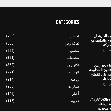
CATEGORIES
 خالد رغدان
اقتصاد
(755)
اج والتكيف مع
ثقافة وفن
(660)
حركة
مجتمع
(556)
0
مختلفات
(371)
باء يحذر من
تكنولوجيا
(362)
انون المنظومة
الوطنية
(271)
ية على القطاع
كفاءات
رياضة
(214)
0
سيارات
(200)
أخبار
(147)
إطلاق “ناري”..
عربية
(116)
ة بإيقاعات
ة متجددة