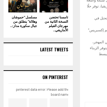
ريس”، بفضل شبكة واسعة
ريقيا، توفر حلًا
تامسنا تحتضن
مسلسل “حموشان
حاء المغرب، تحتل في
النسخة الثانية من
وهلالة” ينطلق من
مهرجان الفيلم
جبال سكورة مداز:...
الأمازيغي...
هم إكسبريس”
ي المهجر،
وفر الزبناء
LATEST TWEETS
يبسط
ON PINTEREST
pinterest data error: Please add the
board name