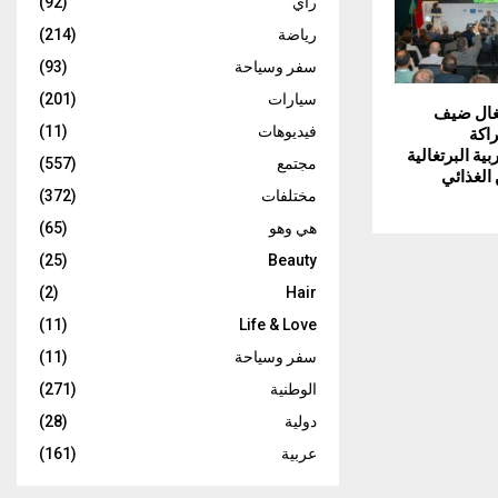
رأي
(92)
رياضة
(214)
سفر وسياحة
(93)
سيارات
(201)
: البرتغال ضيف
اكة
فيديوهات
(11)
بية البرتغالية
مجتمع
(557)
 الغذائي
مختلفات
(372)
هي وهو
(65)
(25)
Beauty
(2)
Hair
(11)
Life & Love
سفر وسياحة
(11)
الوطنية
(271)
دولية
(28)
عربية
(161)