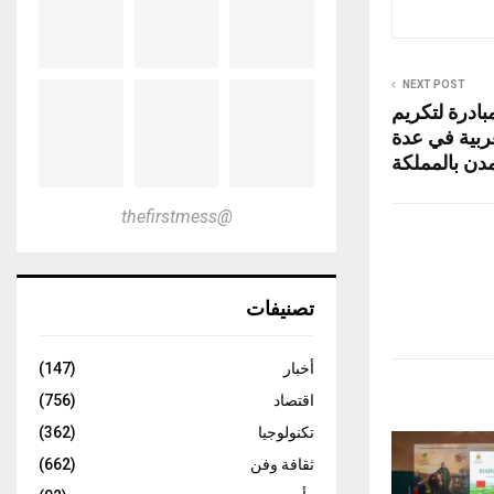
NEXT POST
مبادرة لتكريم
غربية في عدة
دن بالمملكة
@thefirstmess
تصنيفات
أخبار
(147)
اقتصاد
(756)
تكنولوجيا
(362)
ثقافة وفن
(662)