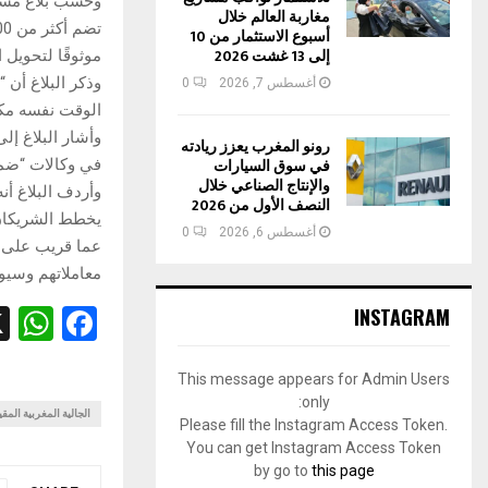
مغاربة العالم خلال
أسبوع الاستثمار من 10
إلى 13 غشت 2026
موثوقًا لتحويل 
أغسطس 7, 2026
0
الوقت نفسه مكان
وأشار البلاغ إ
رونو المغرب يعزز ريادته
في سوق السيارات
في وكالات “ضما
والإنتاج الصناعي خلال
وأردف البلاغ أن
النصف الأول من 2026
يخطط الشريكان أ
أغسطس 6, 2026
0
عما قريب على إ
معاملاتهم وسيوف
W
F
INSTAGRAM
h
a
This message appears for Admin Users
at
ce
only:
b
s
الجالية المغربية المقي
Please fill the Instagram Access Token.
You can get Instagram Access Token
A
o
by go to
this page