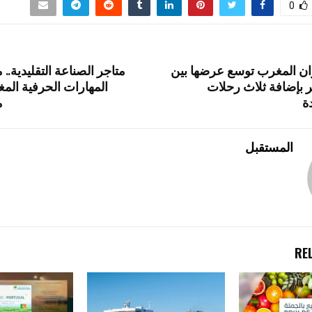
o
m
er
0
n
ران المغرب توسع عرضها بين
متاجر الصناعة التقليدية.. 
ر بإضافة ثلاث رحلات
المهارات الحرفية الم
ة
م
المستقبل
RE