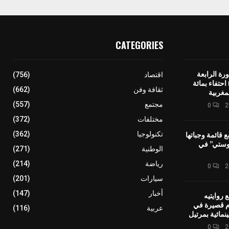
CATEGORIES
رة الرابعة
اقتصاد
(756)
لمهرجان IMINIG احتفاء بمائة
ثقافة وفن
(662)
مغربية
مجتمع
(557)
0
مختلفات
(372)
ع قائمة وجباتها
تكنولوجيا
(362)
وستي” في
الوطنية
(271)
رياضة
(214)
0
سيارات
(201)
أخبار
(147)
 روايتيه
ام قصيرة في
عربية
(116)
نمائية بمرتيل
0