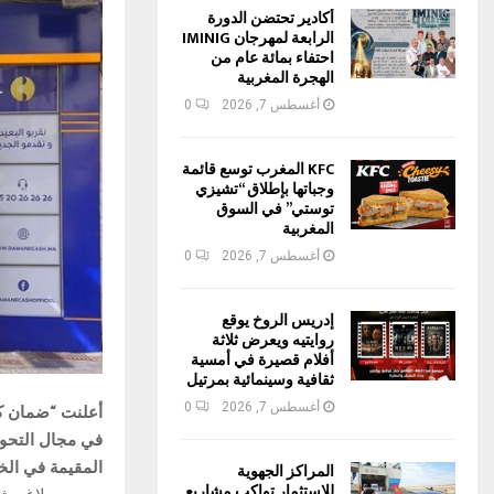
أكادير تحتضن الدورة
الرابعة لمهرجان IMINIG
احتفاء بمائة عام من
الهجرة المغربية
أغسطس 7, 2026
0
KFC المغرب توسع قائمة
وجباتها بإطلاق “تشيزي
توستي” في السوق
المغربية
أغسطس 7, 2026
0
إدريس الروخ يوقع
روايتيه ويعرض ثلاثة
أفلام قصيرة في أمسية
ثقافية وسينمائية بمرتيل
أغسطس 7, 2026
0
أعلنت “ضمان كا
في مجال التحويل
المقيمة في الخ
المراكز الجهوية
للاستثمار تواكب مشاريع