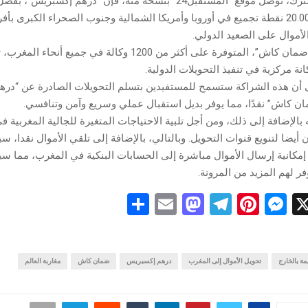
وحسب بلاغ مشترك، توصل موقع “المستقبل24” بنسخة منه، فإن “درهم إكسب
تضم أكثر من 20.000 نقطة تجميع في أوروبا وأمريكا الشمالية وجنوب الصحراء الكبرى بأف
الأموال على الصعيد الدولي.
وذكر البلاغ أن “ضمان كاش”، المتوفرة على أكثر من 1200 وكالة في جميع أن
ة مركزية في تنفيذ التحويلات الدولية.
لى أن هذه الشراكة ستسمح للمستفيدين بتسلم التحويلات الصادرة عن “در
ن كاش” نقدًا، مما يوفر بديل استقبال عملي وسريع وآمن وتنافسي.
ه بالإضافة إلى ذلك، ومن أجل تلبية الاحتياجات المتغيرة للجالية المغربية ف
يضا لتنويع قنوات التحويل. وبالتالي، بالإضافة إلى تلقي الأموال نقدا، سيت
مكانية إرسال الأموال مباشرة إلى الحسابات البنكية في المغرب، مما س
ر لهم المزيد من المرونة.
S
E
M
T
Pi
M
X
h
m
a
el
nt
es
ar
ail
st
e
er
se
مة بالخارج
n
es
gr
تحويل الأموال إلى المغرب
o
درهم إكسبريس
e
ضمان كاش
مغاربة العالم
d
a
t
g