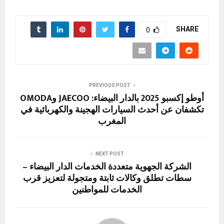
h
m
a
el
nt
es
h
a
ar
ail
st
e
er
se
at
ce
e
o
gr
es
n
s
b
SHARE
0
d
a
t
g
A
o
o
m
er
p
o
n
p
k
PREVIOUS POST
أوطو إكسبو 2025 بالدار البيضاء: JAECOO وOMODA
تكشفان عن أحدث السيارات الهجينة والكهربائية في
المغرب
NEXT POST
الشركة الجهوية متعددة الخدمات الدار البيضاء –
سطات تطلق وكالات ثابتة ومتجولة لتعزيز قرب
الخدمات للمواطنين