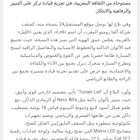
مستوحاة من الثقافة المغربية، في تجربة قيادة تركز على التميز
والرفاهية والابتكار.
وفي بلاغ لها توصل موقع المستقبل24 بنسخة منه، كشفت
شركة ألفا روميو المغرب أن اسم «Leil»، الذي يعني «الليل»
بالعربية، يعكس عمق الهوية التي تميز هذه النسخة، حيث تجتمع
فيه الألوان الداكنة والخطوط الانسيابية والتفاصيل الراقية لتمنح
السيارة طابعا حصريا يعبر عن القوة والغموض والديناميكية.
وتطرح السيارة بمحرك ديزل يجمع بين الأداء والكفاءة
والاعتمادية، مع حرص على تقديم تجربة قيادة متميزة تجمع بين
الراحة والطابع الرياضي.
وأورد البلاغ أن “Tonale Leil” تأتي بتصميم خارجي قوي وأنيق،
حيث تتميز بألوان داكنة مثل Nero Alfa أو الرمادي الداكن، مع
طقم هيكل أسود لامع وجنوط ألمنيوم قياس 18 بوصة بتشطيب
داكن يعزز من طابعها العصري والرياضي. وتضم تجهيزات
تكنولوجية متطورة مثل السقف البانورامي القابل للفتح،
مصابيح Matrix LED التي تمنح رؤية مثالية، ولوحة عدادات رقمية
Full TFT بقياس 12.3 بوصة قابلة للتخصيص توفر تجربة قيادة