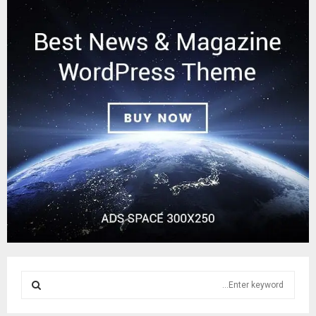
S
e
a
S