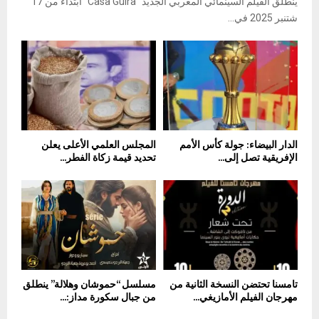
ينطلق الفيلم السينمائي المغربي الجديد “Casa Guira” ابتداءً من 17
شتنبر 2025 في...
الدار البيضاء: جولة كأس الأمم
المجلس العلمي الأعلى يعلن
الإفريقية تصل إلى...
تحديد قيمة زكاة الفطر...
تامسنا تحتضن النسخة الثانية من
مسلسل “حموشان وهلالة” ينطلق
مهرجان الفيلم الأمازيغي...
من جبال سكورة مداز:...