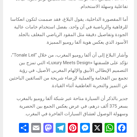
تفاعلية وسهلة الاستخدام.
أما المقصورة الداخلية، يقول البلاغ، فقد صممت لتكون انعكاسا
للرفاهية والرياضية في آن واحد، بفضل استخدام خامات عالية
الجودة وتفاصيل دقيقة مثل المقود الرياضي المغلف بالجلد
الأسود الذي يعكس هوية ألفا روميو المميزة.
وأشار البلاغ إلى أن ألفا روميو المغرب، من خلال “Tonale Leil”،
تؤكد على فلسفتها «Luxury Meets Design» التي تمزج بين
التصميم الإيطالي الأنيق والإلهام المغربي الأصيل، في رؤية
تجمع بين الفخامة والعملية لإرضاء شريحة من السائقين الباحثين
عن التميز والتجربة العاطفية أثناء القيادة.
جدير بالذكر أن السيارة متاحة عبر شبكة ألفا روميو بالمغرب
بسعر 375 ألف درهم، في عرض يعكس الجمع بين الحصرية
وسهولة الوصول لعشاق السيارات الفاخرة في المغرب.
S
E
M
T
Pi
M
X
W
F