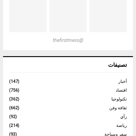
@thefirstmess
تصنيفات
أخبار
(147)
اقتصاد
(756)
تكنولوجيا
(362)
ثقافة وفن
(662)
رأي
(92)
رياضة
(214)
سفر وسياحة
(93)