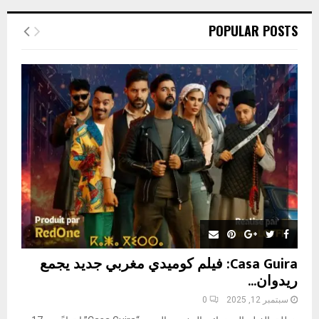
r
c
E
POPULAR POSTS
h
f
A
o
r
R
:
C
H
Casa Guira: فيلم كوميدي مغربي جديد يجمع
ريدوان...
سبتمبر 12, 2025
0