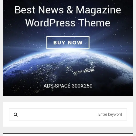
S
e
a
S
r