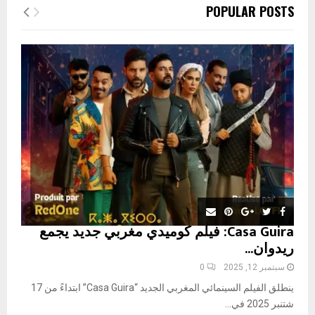
c
E
POPULAR POSTS
h
f
A
o
r
R
:
C
H
Casa Guira: فيلم كوميدي مغربي جديد يجمع
ريدوان...
سبتمبر 12, 2025
0
ينطلق الفيلم السينمائي المغربي الجديد “Casa Guira” ابتداءً من 17
شتنبر 2025 في...