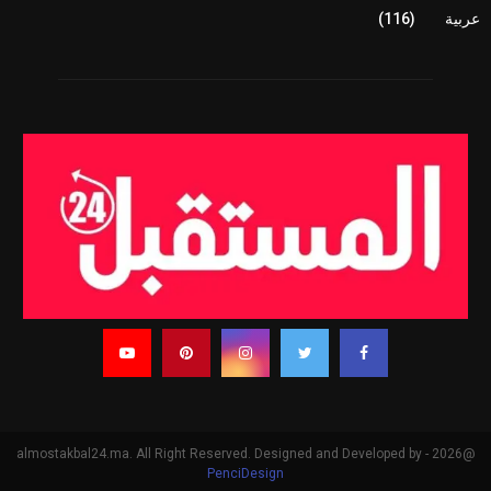
عربية
(116)
@2026 - almostakbal24.ma. All Right Reserved. Designed and Developed by
PenciDesign