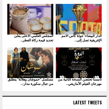
الدار البيضاء: جولة كأس الأمم
المجلس العلمي الأعلى يعلن
الإفريقية تصل إلى...
تحديد قيمة زكاة الفطر...
تامسنا تحتضن النسخة الثانية من
مسلسل “حموشان وهلالة” ينطلق
مهرجان الفيلم الأمازيغي...
من جبال سكورة مداز:...
LATEST TWEETS